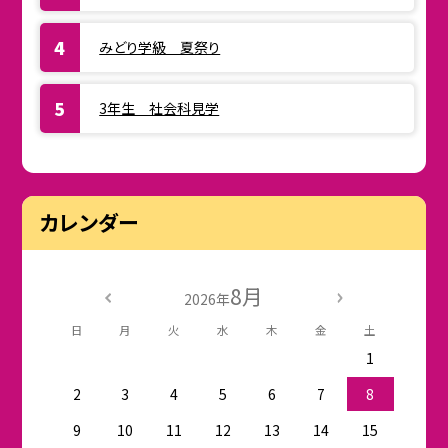
みどり学級 夏祭り
3年生 社会科見学
カレンダー
8月
2026年
日
月
火
水
木
金
土
1
2
3
4
5
6
7
8
9
10
11
12
13
14
15