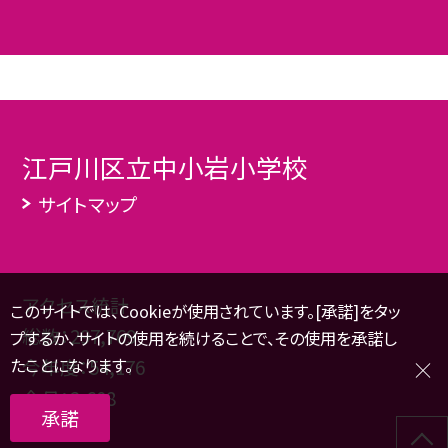
江戸川区立中小岩小学校
サイトマップ
アクセス統計
このサイトでは、Cookieが使用されています。[承諾]をタッ
総数：
297,769
プするか、サイトの使用を続けることで、その使用を承諾し
たことになります。
今年度：
54,176
今月：
2,608
承諾
本日：
113