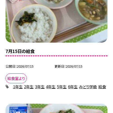
7月15日の給食
公開日
2026/07/15
更新日
2026/07/15
給食室より
1年生
2年生
3年生
4年生
5年生
6年生
みどり学級
給食