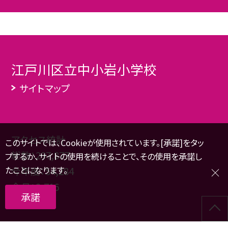
江戸川区立中小岩小学校
サイトマップ
アクセス統計
このサイトでは、Cookieが使用されています。[承諾]をタッ
総数：
297,877
プするか、サイトの使用を続けることで、その使用を承諾し
たことになります。
今年度：
54,284
今月：
2,716
承諾
本日：
221