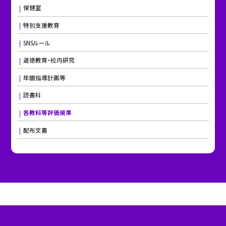
保健室
特別支援教育
SNSルール
道徳教育・校内研究
年間指導計画等
読書科
各教科等評価規準
配布文書