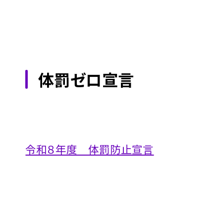
体罰ゼロ宣言
令和８年度 体罰防止宣言