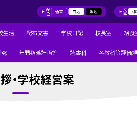
配色
文字
通常
白地
黒地
標
校生活
配布文書
学校日記
校長室
給食
研究
年間指導計画等
読書科
各教科等評価
拶・学校経営案