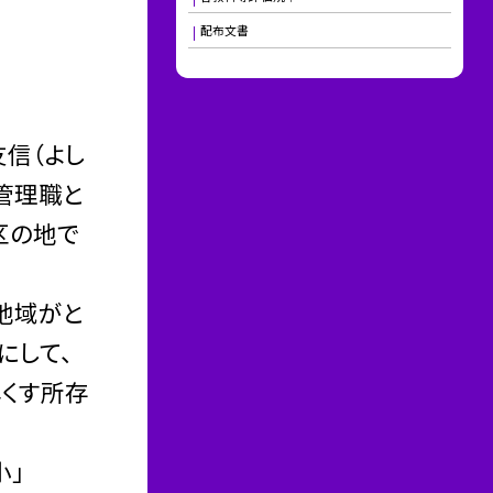
配布文書
信（よし
管理職と
区の地で
地域がと
にして、
くす所存
小」