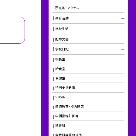
所在地・アクセス
教育活動
学校生活
配布文書
学校日記
校長室
給食室
保健室
特別支援教育
SNSルール
道徳教育・校内研究
年間指導計画等
読書科
各教科等評価規準