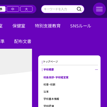
準
中
大
室
保健室
特別支援教育
SNSルール
規準
配布文書
トップページ
学校概要
校長挨拶・学校経営案
校章・校歌
沿革
学校基本情報
学校評価