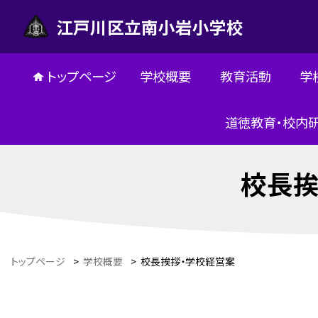
江戸川区立南小岩小学校
トップページ
学校概要
教育活動
学
道徳教育・校内
校長挨
トップページ
>
学校概要
>
校長挨拶・学校経営案