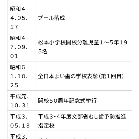
昭和４
４．０５．
プール落成
１７
昭和４
松本小学校開校分離児童１〜５年１９
７．０９．
５名
０１
昭和６
１．１０．
全日本よい歯の学校表彰（第１回目）
２５
平成元．
開校５０周年記念式挙行
１０．３１
平成３．
平成３・４年度文部省むし歯予防推進
０５．１３
指定校
平成３．