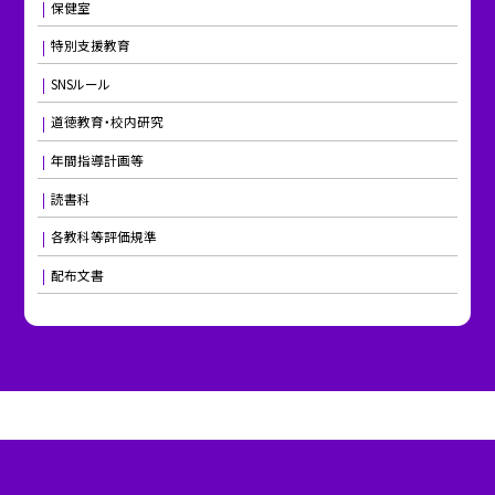
保健室
特別支援教育
SNSルール
道徳教育・校内研究
年間指導計画等
読書科
各教科等評価規準
配布文書