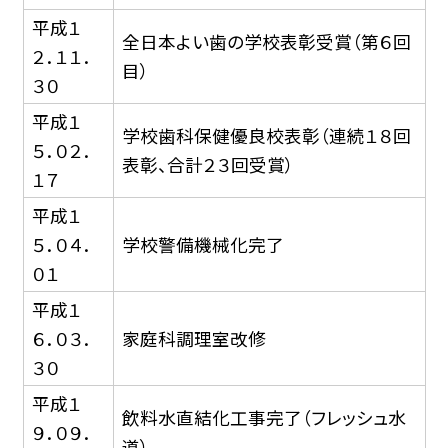
平成１
全日本よい歯の学校表彰受賞（第６回
２．１１．
目）
３０
平成１
学校歯科保健優良校表彰（連続１８回
５．０２．
表彰、合計２３回受賞）
１７
平成１
５．０４．
学校警備機械化完了
０１
平成１
６．０３．
家庭科調理室改修
３０
平成１
飲料水直結化工事完了（フレッシュ水
９．０９．
道）