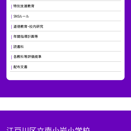
特別支援教育
SNSルール
道徳教育・校内研究
年間指導計画等
読書科
各教科等評価規準
配布文書
江戸川区立南小岩小学校