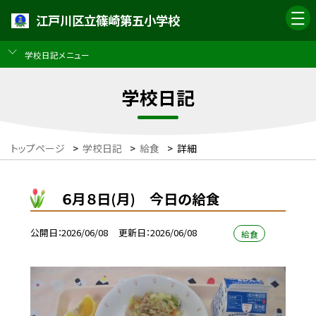
江戸川区立篠崎第五小学校
学校日記メニュー
学校日記
トップページ
>
学校日記
>
給食
>
詳細
６月８日(月) 今日の給食
公開日
2026/06/08
更新日
2026/06/08
給食