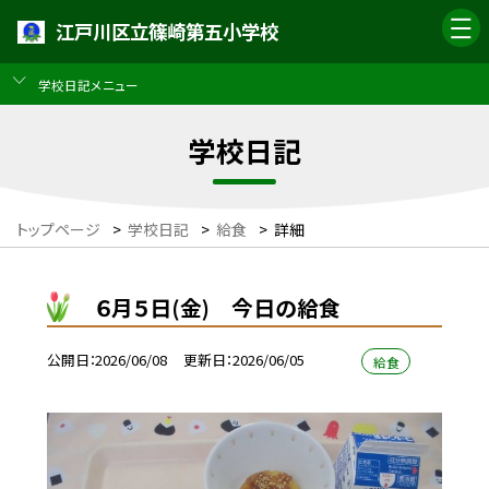
江戸川区立篠崎第五小学校
学校日記メニュー
学校日記
トップページ
>
学校日記
>
給食
>
詳細
６月５日(金) 今日の給食
公開日
2026/06/08
更新日
2026/06/05
給食