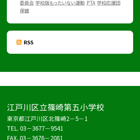
委員会
学校版もったいない運動
PTA
学校応援団
保健
RSS
江戸川区立篠崎第五小学校
東京都江戸川区北篠崎2－5－1
TEL.
03－3677－9541
FAX. 03－3676－2081