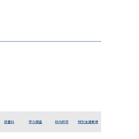
読書科
学力調査
校内研究
特別支援教育