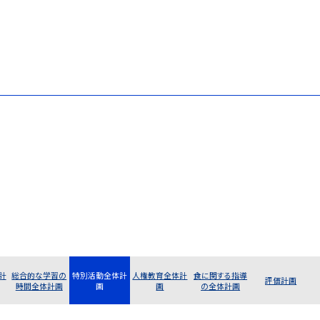
計
総合的な学習の
特別活動全体計
人権教育全体計
食に関する指導
評価計画
時間全体計画
画
画
の全体計画