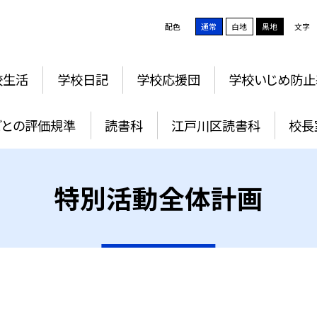
配色
通常
白地
黒地
文字
校生活
学校日記
学校応援団
学校いじめ防止
ごとの評価規準
読書科
江戸川区読書科
校長
特別活動全体計画