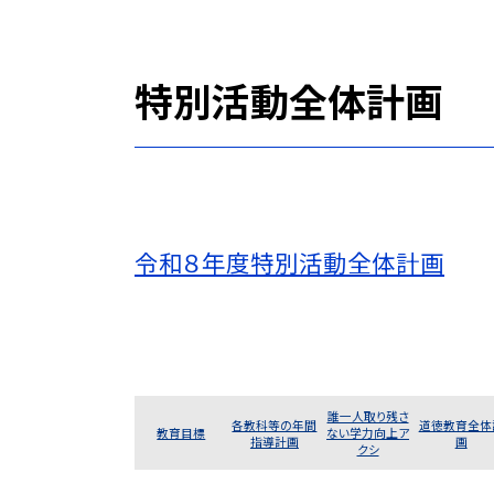
特別活動全体計画
令和８年度特別活動全体計画
誰一人取り残さ
各教科等の年間
道徳教育全体
教育目標
ない学力向上ア
指導計画
画
クシ