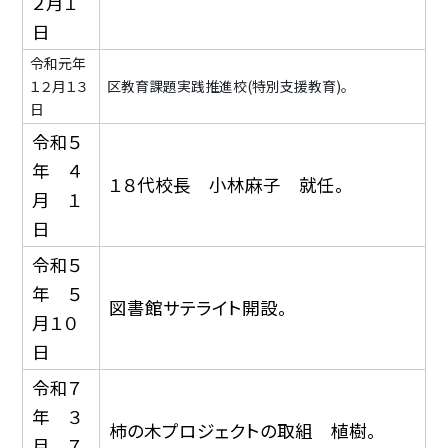
２月１
日
令和元年
１２月１３
区教育課題実践推進校(特別支援教育)。
日
令和５
年 ４
１８代校長 小林麻子 就任。
月 １
日
令和５
年 ５
図書館サテライト開設。
月１０
日
令和７
年 ３
柿の木プロジェクトの取組 植樹。
月 ７