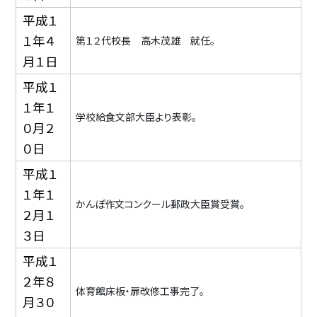
平成１
１年４
第１２代校長 高木茂雄 就任。
月１日
平成１
１年１
学校給食文部大臣より表彰。
０月２
０日
平成１
１年１
かんぽ作文コンクール郵政大臣賞受賞。
２月１
３日
平成１
２年８
体育館床板・扉改修工事完了。
月３０