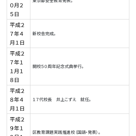
東京都安全教育発表。
０月２
５日
平成２
７年４
新校舎完成。
月１日
平成２
７年１
開校５０周年記念式典挙行。
１月１
８日
平成２
８年４
１７代校長 井上こずえ 就任。
月１日
平成２
９年１
区教育課題実践推進校（国語・発表）。