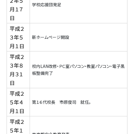
２年５
学校応援団発足
月１７
日
平成２
３年５
新ホームページ開設
月１日
平成２
３年８
校内LAN改修・ＰＣ室パソコン・教室パソコン・電子黒
板整備完了
月３１
日
平成２
５年４
第１６代校長 市原俊司 就任。
月１日
平成２
５年１