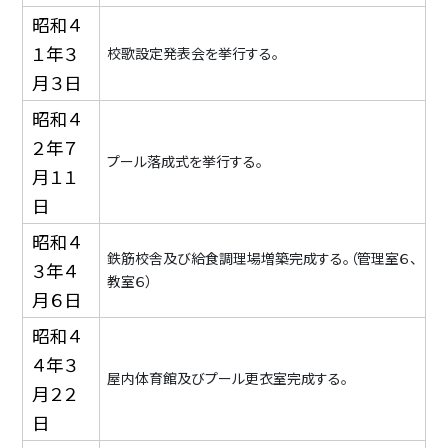
昭和４
１年３
校歌設定発表会を挙行する。
月３日
昭和４
２年７
プール落成式を挙行する。
月１１
日
昭和４
鉄筋校舎及び給食調理場増築完成する。（管理室６、
３年４
教室６）
月６日
昭和４
４年３
屋内体育館及びプール更衣室完成する。
月２２
日