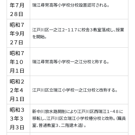
年７月
瑞江尋常高等小学校分校設置認可される。
２８日
昭和７
江戸川区一之江２−１１７に校舎３教室落成し、授業
年９月
を開始。
２７日
昭和７
年１０
瑞江尋常高等小学校一之江分校と称する。
月１日
昭和２
２年４
江戸川区立瑞江小学校一之江分校と改称する。
月１日
昭和３
新中川放水路開削により江戸川区西瑞江１−４８に
３年３
移転し、江戸川区立瑞江小学校椿分校と改称。（職員
室、普通教室３、二階建木造）。
月３日