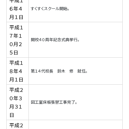
平成１
６年４
すくすくスクール開始。
月１日
平成１
７年１
開校４０周年記念式典挙行。
０月２
５日
平成１
８年４
第１４代校長 鈴木 修 就任。
月１日
平成２
０年３
図工室床板張替工事完了。
月３１
日
平成２