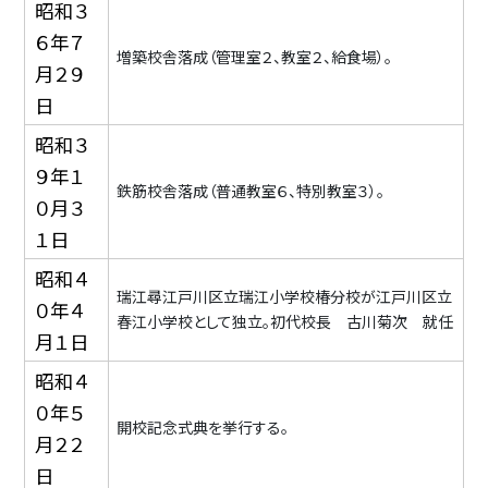
昭和３
６年７
増築校舎落成（管理室２、教室２、給食場）。
月２９
日
昭和３
９年１
鉄筋校舎落成（普通教室６、特別教室３）。
０月３
１日
昭和４
瑞江尋江戸川区立瑞江小学校椿分校が江戸川区立
０年４
春江小学校として独立。初代校長 古川菊次 就任
月１日
昭和４
０年５
開校記念式典を挙行する。
月２２
日