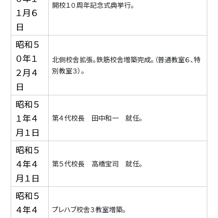
開校１０周年記念式典挙行。
１月６
日
昭和５
０年１
北側校舎拡張。鉄筋校舎増築完成。（普通教室６、特
別教室３）。
２月４
日
昭和５
１年４
第４代校長 田中和一 就任。
月１日
昭和５
４年４
第５代校長 高橋宝司 就任。
月１日
昭和５
４年４
プレハブ校舎３教室増築。