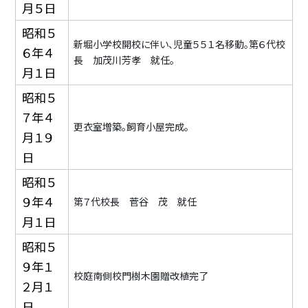
月５日
昭和５
新堀小学校開校に伴い、児童５５１名移動。第６代校
６年４
長 加茂川芳孝 就任。
月１日
昭和５
７年４
更衣室増築。飼育小屋完成。
月１９
日
昭和５
９年４
第７代校長 菅谷 茂 就任
月１日
昭和５
９年１
校庭南側校門樹木園贈改植完了
２月１
日