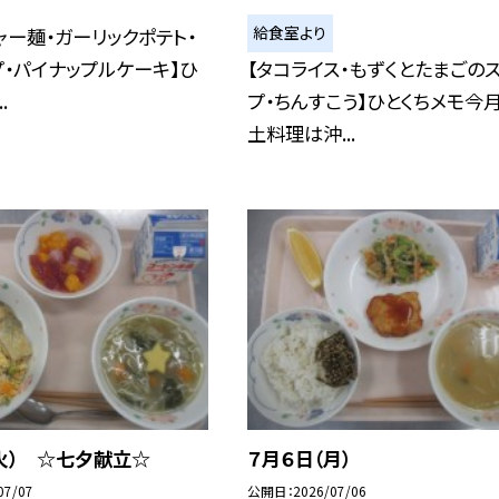
給食室より
ャー麺・ガーリックポテト・
・パイナップルケーキ】ひ
【タコライス・もずくとたまごの
.
プ・ちんすこう】ひとくちメモ今
土料理は沖...
火） ☆七夕献立☆
７月６日（月）
07/07
公開日
2026/07/06