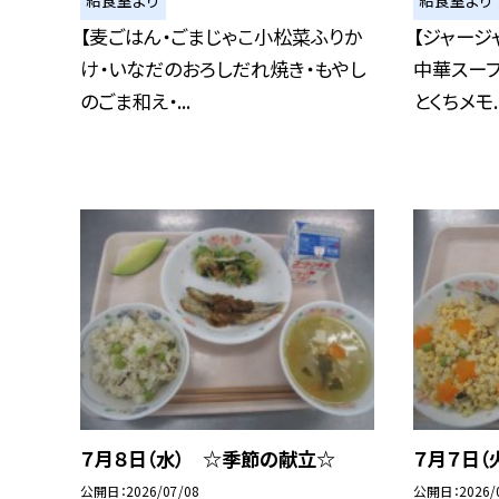
給食室より
給食室より
【麦ごはん・ごまじゃこ小松菜ふりか
【ジャージ
け・いなだのおろしだれ焼き・もやし
中華スープ
のごま和え・...
とくちメモ..
７月８日（水） ☆季節の献立☆
７月７日（
公開日
2026/07/08
公開日
2026/