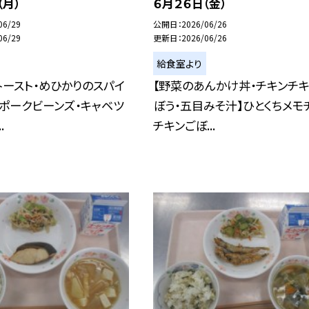
（月）
６月２６日（金）
06/29
公開日
2026/06/26
06/29
更新日
2026/06/26
給食室より
トースト・めひかりのスパイ
【野菜のあんかけ丼・チキンチキ
ポークビーンズ・キャベツ
ぼう・五目みそ汁】ひとくちメモ
.
チキンごぼ...