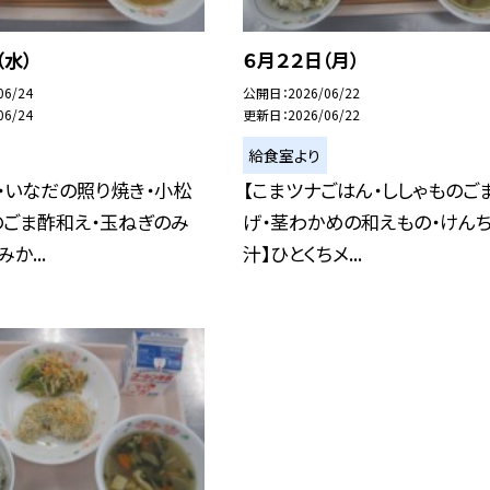
（水）
６月２２日（月）
06/24
公開日
2026/06/22
06/24
更新日
2026/06/22
給食室より
・いなだの照り焼き・小松
【こまツナごはん・ししゃものご
のごま酢和え・玉ねぎのみ
げ・茎わかめの和えもの・けん
か...
汁】ひとくちメ...