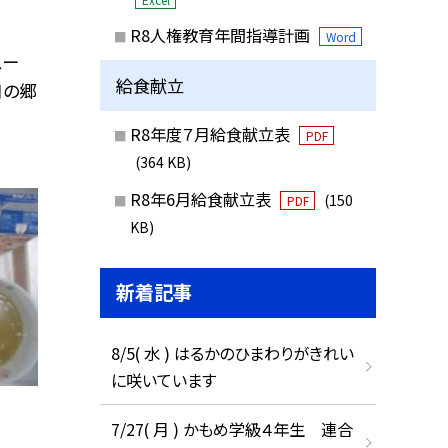
R8人権教育年間指導計画
Word
スー
給食献立
月の郷
R8年度７月給食献立表
PDF
(364 KB)
R8年6月給食献立表
(150
PDF
KB)
新着記事
8/5( 水 ) はるかのひまわりがきれい
に咲いています
7/27( 月 ) かもめ学級４年生 連合