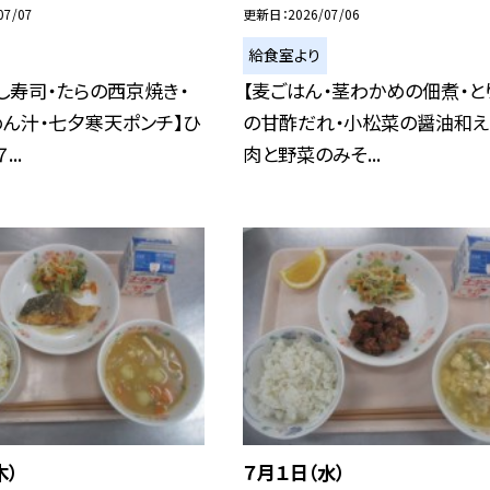
07/07
更新日
2026/07/06
給食室より
し寿司・たらの西京焼き・
【麦ごはん・茎わかめの佃煮・と
ん汁・七夕寒天ポンチ】ひ
の甘酢だれ・小松菜の醤油和え
..
肉と野菜のみそ...
木）
７月１日（水）