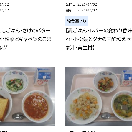
07/02
公開日
2026/07/02
07/02
更新日
2026/07/02
給食室より
こしごはん・さけのバター
【麦ごはん・レバーの変わり香
・小松菜とキャベツのごま
れ・小松菜とツナの甘酢和え・
が...
ま汁・美生柑】...