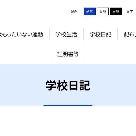
配色
通常
白地
黒地
文字
版もったいない運動
学校生活
学校日記
配布
証明書等
学校日記