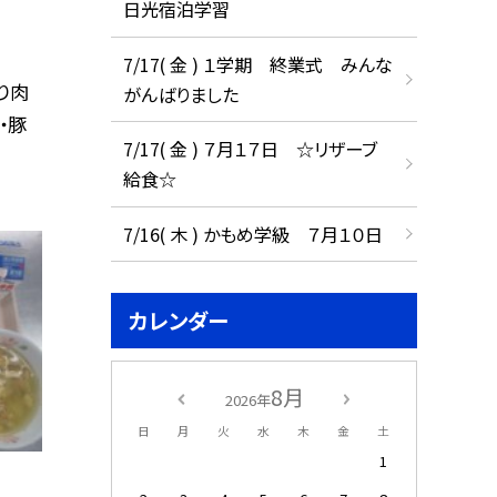
日光宿泊学習
7/17( 金 ) １学期 終業式 みんな
り肉
がんばりました
・豚
7/17( 金 ) ７月１７日 ☆リザーブ
給食☆
7/16( 木 ) かもめ学級 ７月１０日
カレンダー
8月
2026年
日
月
火
水
木
金
土
1