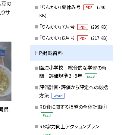
ん豆の
「りんかい」夏休み号
(240
PDF
入りサ
KB)
「りんかい」７月号
(299 KB)
PDF
「りんかい」６月号
(217 KB)
PDF
HP掲載資料
臨海小学校 総合的な学習の時
間 評価規準３~6年
Excel
評価計画・評価から評定への総括
方法
Word
R８食に関する指導の全体計画①
縄県
Excel
R８学力向上アクションプラン
Excel