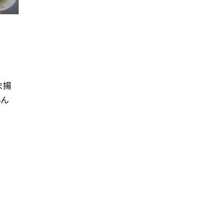
ま揚
ちん