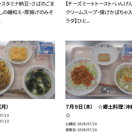
・スタミナ納豆・さばのごま
【チーズミートトースト・いんげ
しの磯和え・厚揚げのみそ
クリームスープ・揚げかぼちゃ
.
ラダ】ひと...
（月）
７月９日（木） ☆郷土料理：沖
☆
07/13
07/13
公開日
2026/07/10
更新日
2026/07/10