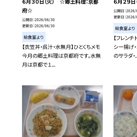
６月３０日（火） ☆郷土料理：京都
６月２９日
府☆
公開日
2026/
更新日
2026/
公開日
2026/06/30
更新日
2026/06/30
給食室より
給食室より
【フレンチ
【衣笠丼・呉汁・水無月】ひとくちメモ
シー揚げ・
今月の郷土料理は京都府です。水無
のサラダ・..
月は京都で１...