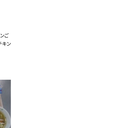
ンご
チキン