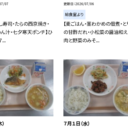
07/07
更新日
2026/07/06
給食室より
し寿司・たらの西京焼き・
【麦ごはん・茎わかめの佃煮・と
ん汁・七夕寒天ポンチ】ひ
の甘酢だれ・小松菜の醤油和え
..
肉と野菜のみそ...
木）
７月１日（水）