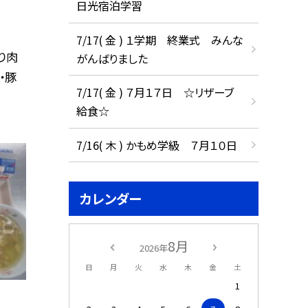
日光宿泊学習
7/17( 金 ) １学期 終業式 みんな
り肉
がんばりました
・豚
7/17( 金 ) ７月１７日 ☆リザーブ
給食☆
7/16( 木 ) かもめ学級 ７月１０日
カレンダー
8月
2026年
日
月
火
水
木
金
土
1