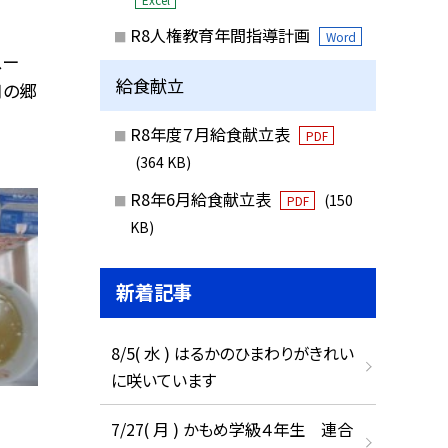
R8人権教育年間指導計画
Word
スー
給食献立
月の郷
R8年度７月給食献立表
PDF
(364 KB)
R8年6月給食献立表
(150
PDF
KB)
新着記事
8/5( 水 ) はるかのひまわりがきれい
に咲いています
7/27( 月 ) かもめ学級４年生 連合