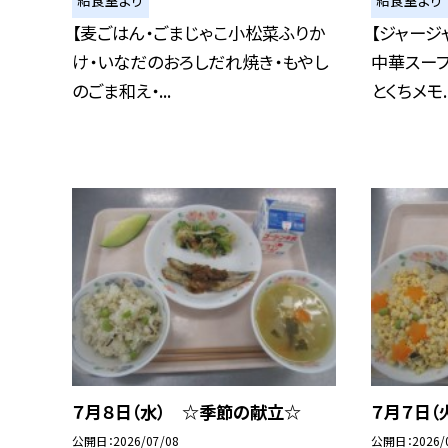
給食室より
給食室より
【麦ごはん・ごまじゃこ小松菜ふりか
【ジャージ
け・いなだのおろしだれ焼き・もやし
中華スープ
のごま和え・...
とくちメモ..
７月８日（水） ☆季節の献立☆
７月７日（
公開日
2026/07/08
公開日
2026/