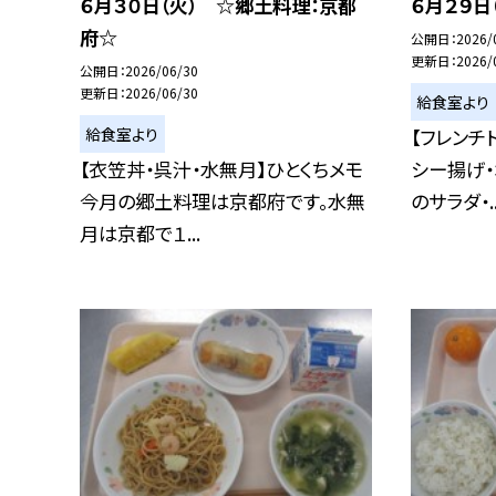
６月３０日（火） ☆郷土料理：京都
６月２９日
府☆
公開日
2026/
更新日
2026/
公開日
2026/06/30
更新日
2026/06/30
給食室より
給食室より
【フレンチ
【衣笠丼・呉汁・水無月】ひとくちメモ
シー揚げ・
今月の郷土料理は京都府です。水無
のサラダ・..
月は京都で１...