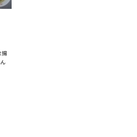
ま揚
ちん