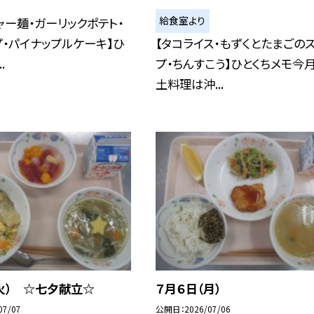
給食室より
ャー麺・ガーリックポテト・
・パイナップルケーキ】ひ
【タコライス・もずくとたまごの
.
プ・ちんすこう】ひとくちメモ今
土料理は沖...
火） ☆七夕献立☆
７月６日（月）
07/07
公開日
2026/07/06