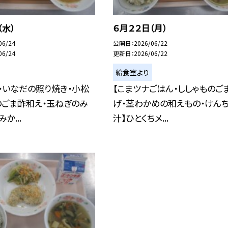
（水）
６月２２日（月）
06/24
公開日
2026/06/22
06/24
更新日
2026/06/22
給食室より
・いなだの照り焼き・小松
【こまツナごはん・ししゃものご
のごま酢和え・玉ねぎのみ
げ・茎わかめの和えもの・けん
か...
汁】ひとくちメ...