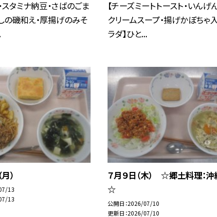
・スタミナ納豆・さばのごま
【チーズミートトースト・いんげ
しの磯和え・厚揚げのみそ
クリームスープ・揚げかぼちゃ
.
ラダ】ひと...
（月）
７月９日（木） ☆郷土料理：沖
☆
07/13
07/13
公開日
2026/07/10
更新日
2026/07/10