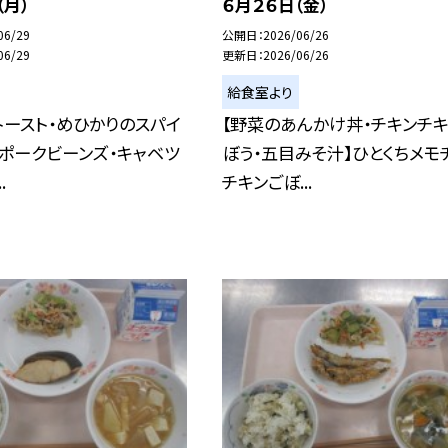
（月）
６月２６日（金）
06/29
公開日
2026/06/26
06/29
更新日
2026/06/26
給食室より
トースト・めひかりのスパイ
【野菜のあんかけ丼・チキンチキ
ポークビーンズ・キャベツ
ぼう・五目みそ汁】ひとくちメモ
.
チキンごぼ...