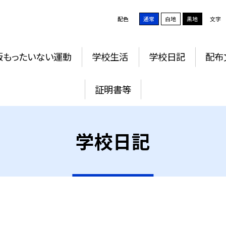
配色
通常
白地
黒地
文字
版もったいない運動
学校生活
学校日記
配布
証明書等
学校日記