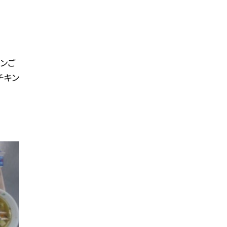
ンご
チキン