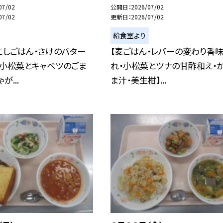
07/02
公開日
2026/07/02
07/02
更新日
2026/07/02
給食室より
こしごはん・さけのバター
【麦ごはん・レバーの変わり香
・小松菜とキャベツのごま
れ・小松菜とツナの甘酢和え・
が...
ま汁・美生柑】...