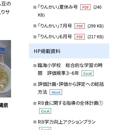
ん豆の
「りんかい」夏休み号
(240
PDF
入りサ
KB)
「りんかい」７月号
(299 KB)
PDF
「りんかい」６月号
(217 KB)
PDF
HP掲載資料
臨海小学校 総合的な学習の時
間 評価規準３~6年
Excel
評価計画・評価から評定への総括
方法
Word
R８食に関する指導の全体計画①
縄県
Excel
R８学力向上アクションプラン
Excel