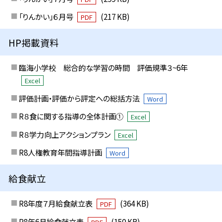
「りんかい」６月号
(217 KB)
PDF
HP掲載資料
臨海小学校 総合的な学習の時間 評価規準３~6年
Excel
評価計画・評価から評定への総括方法
Word
R８食に関する指導の全体計画①
Excel
R８学力向上アクションプラン
Excel
R8人権教育年間指導計画
Word
給食献立
R8年度７月給食献立表
(364 KB)
PDF
R8年6月給食献立表
(150 KB)