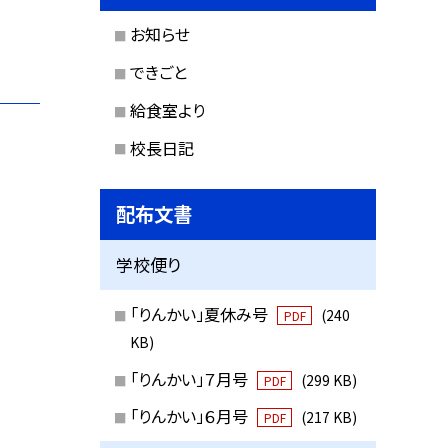
お知らせ
できごと
給食室より
校長日記
配布文書
学校便り
「りんかい」夏休み号
(240
PDF
KB)
「りんかい」７月号
(299 KB)
PDF
「りんかい」６月号
(217 KB)
PDF