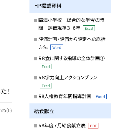
HP掲載資料
臨海小学校 総合的な学習の時
間 評価規準３~6年
Excel
評価計画・評価から評定への総括
方法
Word
R８食に関する指導の全体計画①
Excel
R８学力向上アクションプラン
Excel
た！
R8人権教育年間指導計画
Word
給食献立
ね(0)
R8年度７月給食献立表
PDF