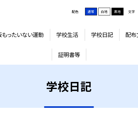
配色
通常
白地
黒地
文字
版もったいない運動
学校生活
学校日記
配布
証明書等
学校日記