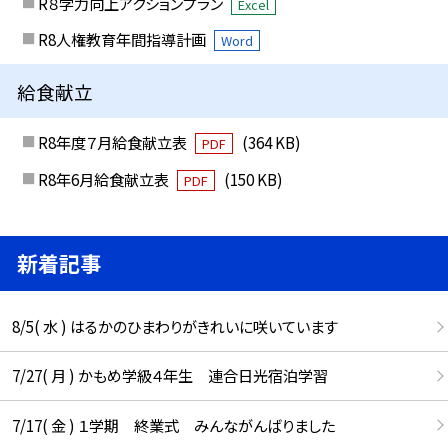
R８学力向上アクションプラン
Excel
R8人権教育年間指導計画
Word
給食献立
R8年度７月給食献立表
(364 KB)
PDF
R8年6月給食献立表
(150 KB)
PDF
新着記事
8/5( 水 ) はるかのひまわりがきれいに咲いています
7/27( 月 ) かもめ学級４年生 連合日光宿泊学習
7/17( 金 ) １学期 終業式 みんながんばりました