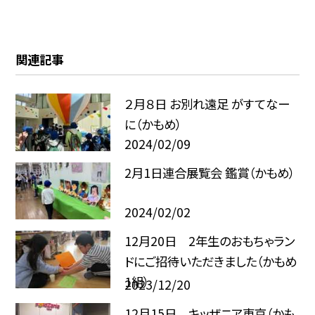
関連記事
２月８日 お別れ遠足 がすてなー
に（かもめ）
2024/02/09
2月1日連合展覧会 鑑賞（かもめ）
2024/02/02
12月20日 2年生のおもちゃラン
ドにご招待いただきました（かもめ
1組）
2023/12/20
12月15日 キッザニア東京（かも