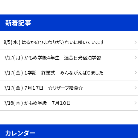
新着記事
8/5( 水 ) はるかのひまわりがきれいに咲いています
7/27( 月 ) かもめ学級４年生 連合日光宿泊学習
7/17( 金 ) １学期 終業式 みんながんばりました
7/17( 金 ) ７月１７日 ☆リザーブ給食☆
7/16( 木 ) かもめ学級 ７月１０日
カレンダー