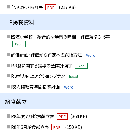
「りんかい」６月号
(217 KB)
PDF
HP掲載資料
臨海小学校 総合的な学習の時間 評価規準３~6年
Excel
評価計画・評価から評定への総括方法
Word
R８食に関する指導の全体計画①
Excel
R８学力向上アクションプラン
Excel
R8人権教育年間指導計画
Word
給食献立
R8年度７月給食献立表
(364 KB)
PDF
R8年6月給食献立表
(150 KB)
PDF