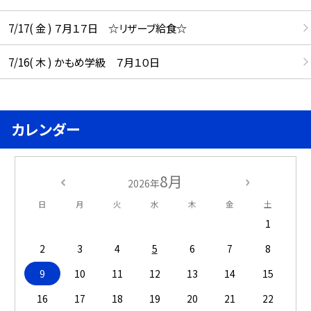
7/17( 金 ) ７月１７日 ☆リザーブ給食☆
7/16( 木 ) かもめ学級 ７月１０日
カレンダー
8月
2026年
日
月
火
水
木
金
土
1
2
3
4
5
6
7
8
9
10
11
12
13
14
15
16
17
18
19
20
21
22