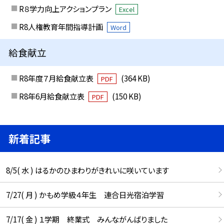
R８学力向上アクションプラン
Excel
R8人権教育年間指導計画
Word
給食献立
R8年度７月給食献立表
(364 KB)
PDF
R8年6月給食献立表
(150 KB)
PDF
新着記事
8/5( 水 ) はるかのひまわりがきれいに咲いています
7/27( 月 ) かもめ学級４年生 連合日光宿泊学習
7/17( 金 ) １学期 終業式 みんながんばりました