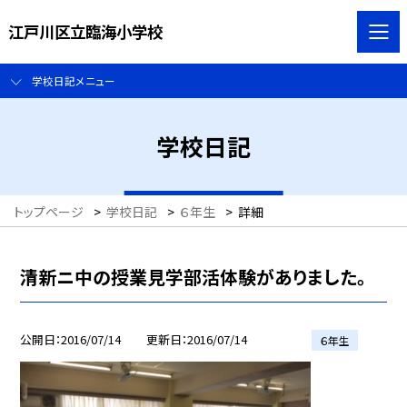
江戸川区立臨海小学校
学校日記メニュー
学校日記
トップページ
>
学校日記
>
６年生
>
詳細
清新ニ中の授業見学部活体験がありました。
公開日
2016/07/14
更新日
2016/07/14
６年生