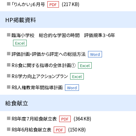
「りんかい」６月号
(217 KB)
PDF
HP掲載資料
臨海小学校 総合的な学習の時間 評価規準３~6年
Excel
評価計画・評価から評定への総括方法
Word
R８食に関する指導の全体計画①
Excel
R８学力向上アクションプラン
Excel
R8人権教育年間指導計画
Word
給食献立
R8年度７月給食献立表
(364 KB)
PDF
R8年6月給食献立表
(150 KB)
PDF