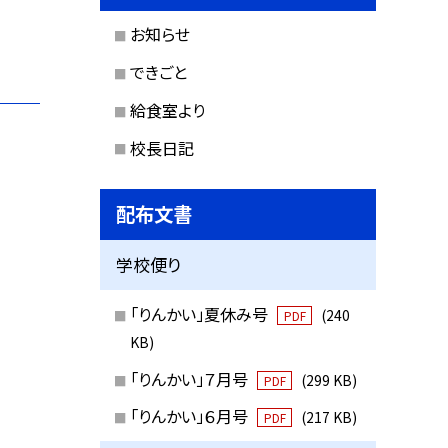
お知らせ
できごと
給食室より
校長日記
配布文書
学校便り
「りんかい」夏休み号
(240
PDF
KB)
「りんかい」７月号
(299 KB)
PDF
「りんかい」６月号
(217 KB)
PDF