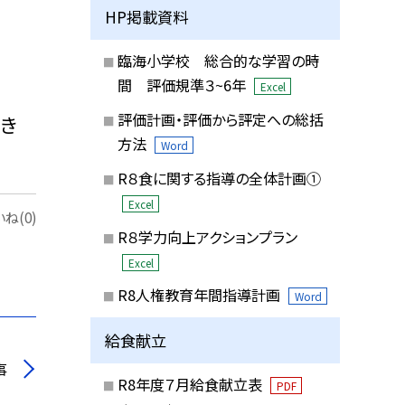
HP掲載資料
臨海小学校 総合的な学習の時
間 評価規準３~6年
Excel
評価計画・評価から評定への総括
き
方法
Word
R８食に関する指導の全体計画①
Excel
ね(0)
R８学力向上アクションプラン
Excel
R8人権教育年間指導計画
Word
給食献立
事
R8年度７月給食献立表
PDF