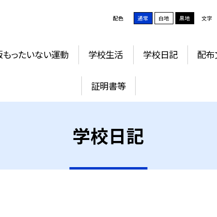
配色
通常
白地
黒地
文字
版もったいない運動
学校生活
学校日記
配布
証明書等
学校日記