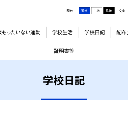
配色
通常
白地
黒地
文字
版もったいない運動
学校生活
学校日記
配布
証明書等
学校日記