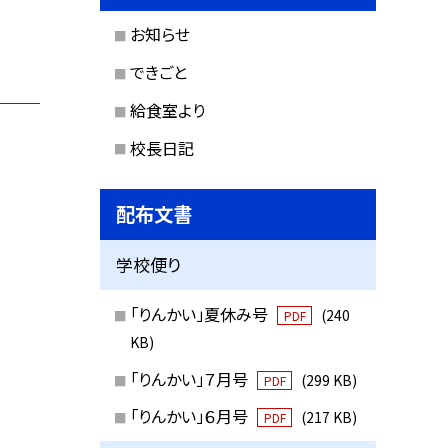
お知らせ
できごと
給食室より
校長日記
配布文書
学校便り
「りんかい」夏休み号
(240
PDF
KB)
「りんかい」７月号
(299 KB)
PDF
「りんかい」６月号
(217 KB)
PDF