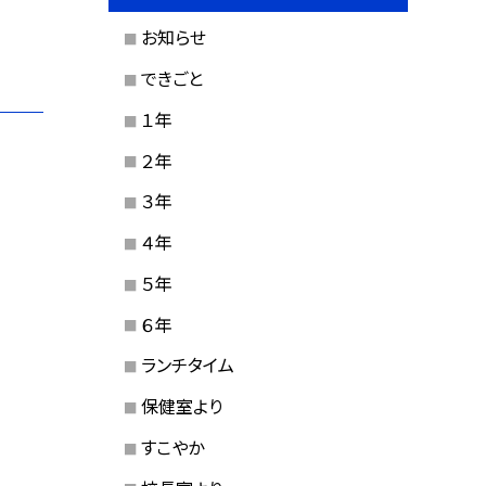
お知らせ
できごと
１年
２年
３年
４年
５年
６年
ランチタイム
保健室より
すこやか