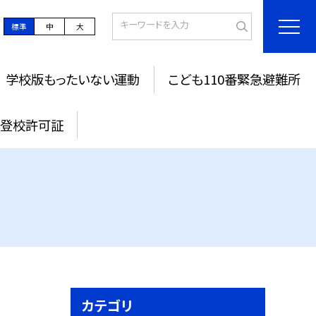
標準
中
大
学校版もったいない運動
こども110番緊急避難所
登校許可証
カテゴリ