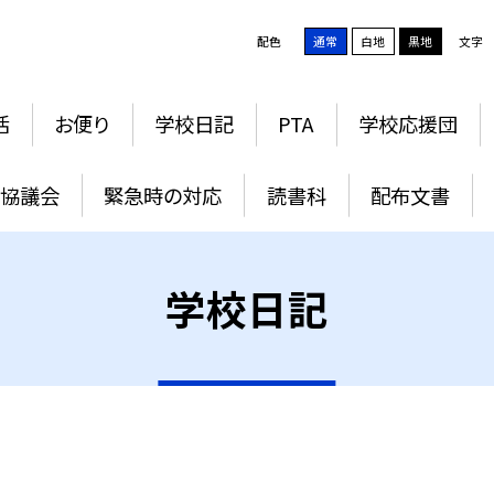
配色
通常
白地
黒地
文字
活
お便り
学校日記
PTA
学校応援団
協議会
緊急時の対応
読書科
配布文書
学校日記