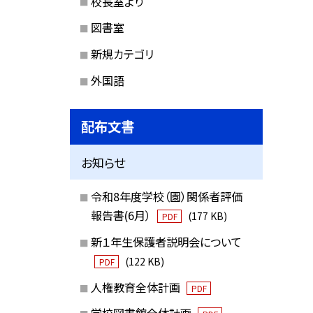
校長室より
図書室
新規カテゴリ
外国語
配布文書
お知らせ
令和8年度学校（園）関係者評価
報告書(6月）
(177 KB)
PDF
新１年生保護者説明会について
(122 KB)
PDF
人権教育全体計画
PDF