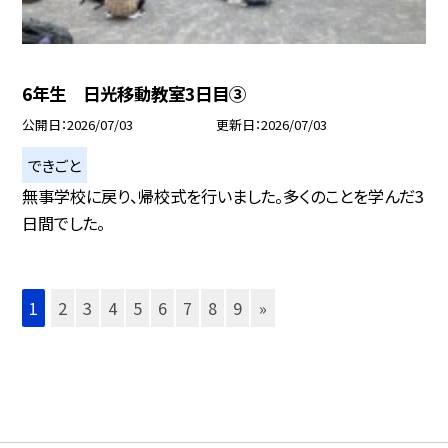
6年生 日光移動教室3日目③
公開日
2026/07/03
更新日
2026/07/03
できごと
無事学校に戻り、帰校式を行いました。多くのことを学んだ3
日間でした。
1
2
3
4
5
6
7
8
9
»