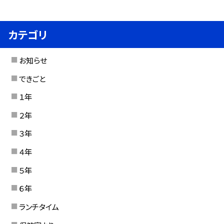
カテゴリ
お知らせ
できごと
１年
２年
３年
４年
５年
６年
ランチタイム