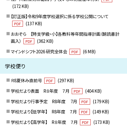
(172 KB)
【訂正版】令和9年度学校選択に係る学校公開について
(137 KB)
PDF
おおぞら 【特支学級・小】各教科等年間指導計画（朝読書計
画入）
(362 KB)
PDF
マインドシフト2026 研究全体会
(6 MB)
PDF
学校便り
Ｒ8夏休み直前号
(297 KB)
PDF
学校だより表面 R８年度 ７月
(404 KB)
PDF
学校だより行事予定 R8年度 7月
(179 KB)
PDF
学校だより【低学年】 R8年度 ７月
(149 KB)
PDF
学校だより【高学年】 R８年度 ７月
(173 KB)
PDF