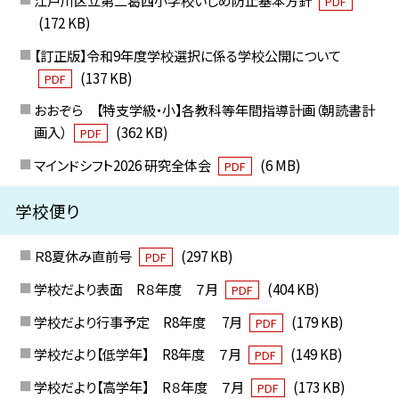
PDF
(172 KB)
【訂正版】令和9年度学校選択に係る学校公開について
(137 KB)
PDF
おおぞら 【特支学級・小】各教科等年間指導計画（朝読書計
画入）
(362 KB)
PDF
マインドシフト2026 研究全体会
(6 MB)
PDF
学校便り
Ｒ8夏休み直前号
(297 KB)
PDF
学校だより表面 R８年度 ７月
(404 KB)
PDF
学校だより行事予定 R8年度 7月
(179 KB)
PDF
学校だより【低学年】 R8年度 ７月
(149 KB)
PDF
学校だより【高学年】 R８年度 ７月
(173 KB)
PDF