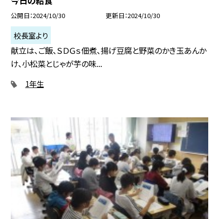
今日の給食
公開日
2024/10/30
更新日
2024/10/30
校長室より
献立は、ご飯、ＳＤＧｓ佃煮、揚げ豆腐と野菜のかき玉あんか
け、小松菜とじゃが芋の味...
1年生