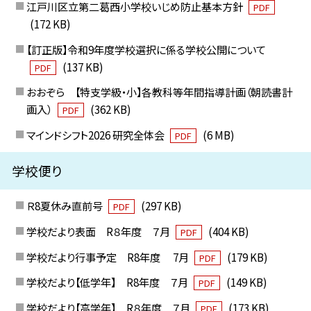
江戸川区立第二葛西小学校いじめ防止基本方針
PDF
(172 KB)
【訂正版】令和9年度学校選択に係る学校公開について
(137 KB)
PDF
おおぞら 【特支学級・小】各教科等年間指導計画（朝読書計
画入）
(362 KB)
PDF
マインドシフト2026 研究全体会
(6 MB)
PDF
学校便り
Ｒ8夏休み直前号
(297 KB)
PDF
学校だより表面 R８年度 ７月
(404 KB)
PDF
学校だより行事予定 R8年度 7月
(179 KB)
PDF
学校だより【低学年】 R8年度 ７月
(149 KB)
PDF
学校だより【高学年】 R８年度 ７月
(173 KB)
PDF