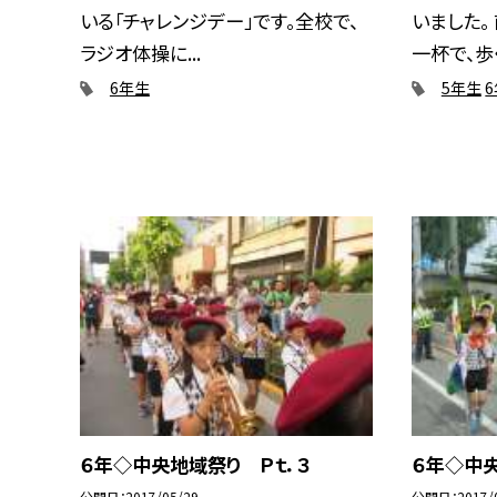
いる「チャレンジデー」です。全校で、
いました。
ラジオ体操に...
一杯で、歩く
6年生
5年生
６年◇中央地域祭り Ｐｔ．３
６年◇中央
公開日
2017/05/29
公開日
2017/