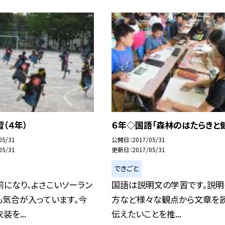
（４年）
６年◇国語「森林のはたらきと
05/31
公開日
2017/05/31
05/31
更新日
2017/05/31
できごと
になり、よさこいソーラン
国語は説明文の学習です。説明
も気合が入っています。今
方など様々な観点から文章を読
装を...
伝えたいことを推...