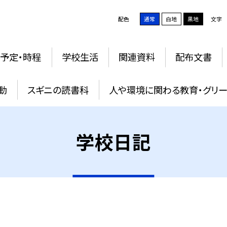
配色
通常
白地
黒地
文字
予定・時程
学校生活
関連資料
配布文書
動
スギニの読書科
人や環境に関わる教育・グリー
学校日記