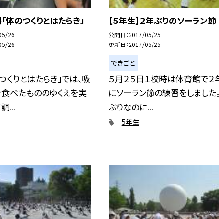
「体のつくりとはたらき」
【５年生】２年ぶりのソーラン節
05/26
公開日
2017/05/25
05/26
更新日
2017/05/25
できごと
つくりとはたらき」では、吸
５月２５日１校時は体育館で２
や食べたもののゆくえを実
にソーラン節の練習をしました。
...
ぶりなのに...
5年生