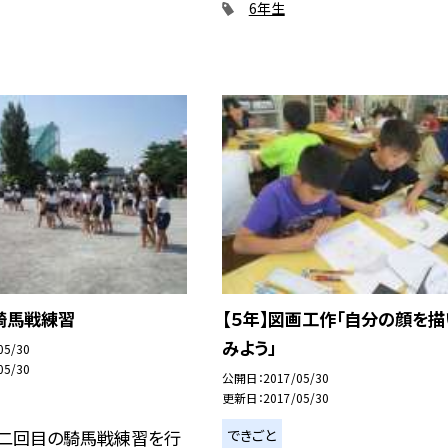
6年生
】騎馬戦練習
【５年】図画工作「自分の顔を描
みよう」
05/30
05/30
公開日
2017/05/30
更新日
2017/05/30
できごと
日二回目の騎馬戦練習を行