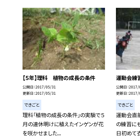
【５年】理科 植物の成長の条件
運動会練習
公開日
2017/05/31
公開日
2017/
更新日
2017/05/31
更新日
2017/
できごと
できごと
理科「植物の成長の条件」の実験で５
運動会直前
月の連休明けに植えたインゲンが花
の練習に
を咲かせました...
日初めて衣