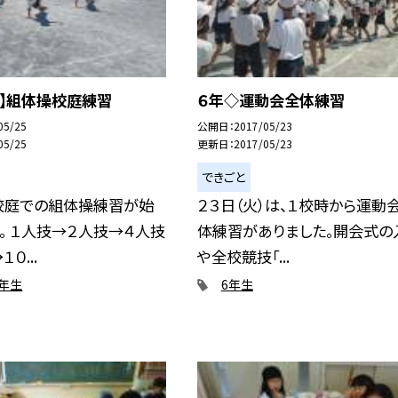
生】組体操校庭練習
６年◇運動会全体練習
05/25
公開日
2017/05/23
05/25
更新日
2017/05/23
できごと
校庭での組体操練習が始
２３日（火）は、１校時から運動
。 １人技→２人技→４人技
体練習がありました。開会式の
０...
や全校競技「...
6年生
6年生