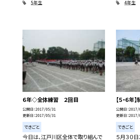
5年生
4年生
６年◇全体練習 ２回目
【５・６年
公開日
2017/05/31
公開日
2017/
更新日
2017/05/31
更新日
2017/
できごと
できごと
今日は、江戸川区全体で取り組んで
５月３０