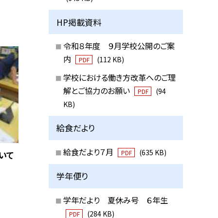
HP掲載資料
令和８年度 ９月学校公開のご案
内
(112 KB)
PDF
学校における働き方改革へのご理
解とご協力のお願い
(94
PDF
KB)
給食だより
給食だより７月
(635 KB)
PDF
いて
学年便り
学年だより 夏休み号 ６年生
(284 KB)
PDF