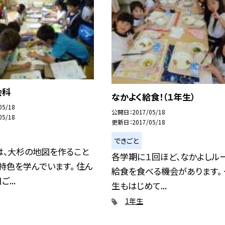
会科
なかよく給食！（１年生）
05/18
公開日
2017/05/18
05/18
更新日
2017/05/18
できごと
は、大杉の地図を作ること
各学期に１回ほど、なかよしル
特色を学んでいます。 住ん
給食を食べる機会があります。
...
生もはじめて...
1年生