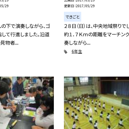
05/29
更新日
2017/05/29
できごと
しの下で演奏しながら、ゴ
２８日（日）は、中央地域祭りでし
指して行進しました。沿道
約１．７Ｋｍの距離をマーチン
物者...
奏しながら...
6年生