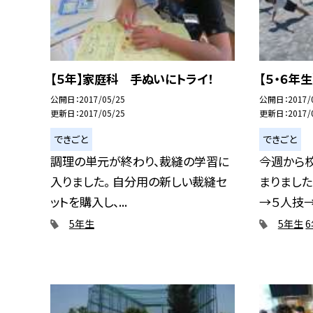
【５年】家庭科 手ぬいにトライ！
【５・６年
公開日
2017/05/25
公開日
2017/
更新日
2017/05/25
更新日
2017/
できごと
できごと
調理の単元が終わり、裁縫の学習に
今週から
入りました。 自分用の新しい裁縫セ
まりました
ットを購入し、...
→５人技→１
5年生
5年生