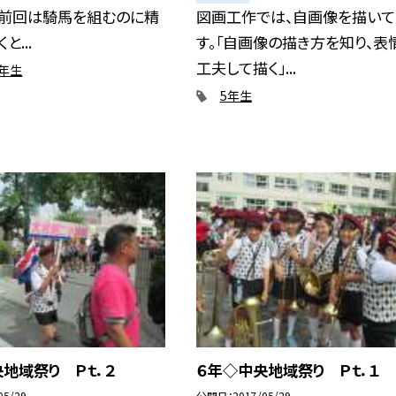
 前回は騎馬を組むのに精
図画工作では、自画像を描いて
と...
す。「自画像の描き方を知り、表
工夫して描く」...
6年生
5年生
地域祭り Ｐｔ．２
６年◇中央地域祭り Ｐｔ．１
05/29
公開日
2017/05/29