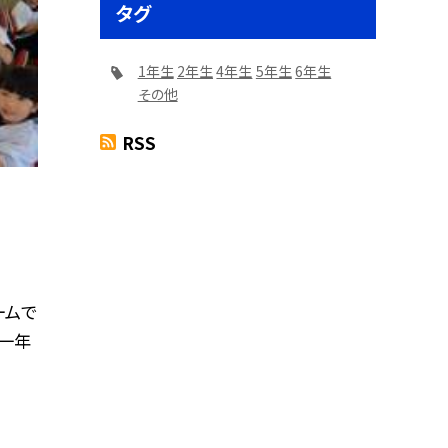
タグ
1年生
2年生
4年生
5年生
6年生
その他
RSS
ームで
 一年