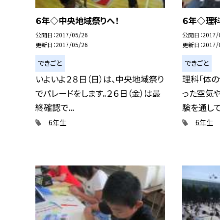
６年◇中央地域祭りへ！
６年◇理科
公開日
2017/05/26
公開日
2017/
更新日
2017/05/26
更新日
2017/
できごと
できごと
いよいよ２８日（日）は、中央地域祭り
理科「体の
でパレードをします。２６日（金）は最
った空気
終確認で...
験を通して調
6年生
6年生