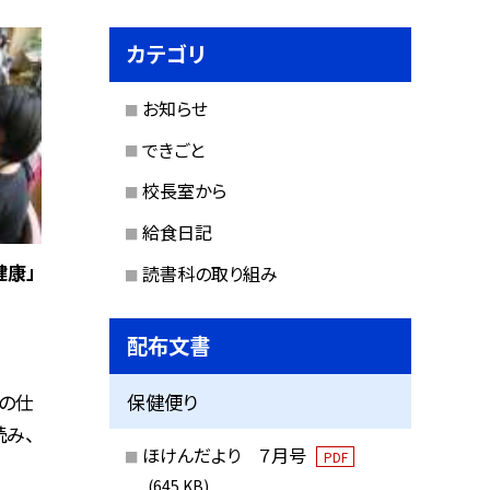
カテゴリ
お知らせ
できごと
校長室から
給食日記
健康」
読書科の取り組み
配布文書
の仕
保健便り
み、
ほけんだより ７月号
PDF
(645 KB)