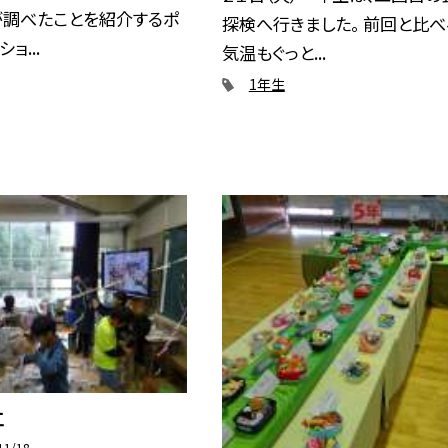
が調べたことを紹介するポ
探検へ行きました。 前回と比べ
ョ...
気温もぐっと...
1年生
工
11/18