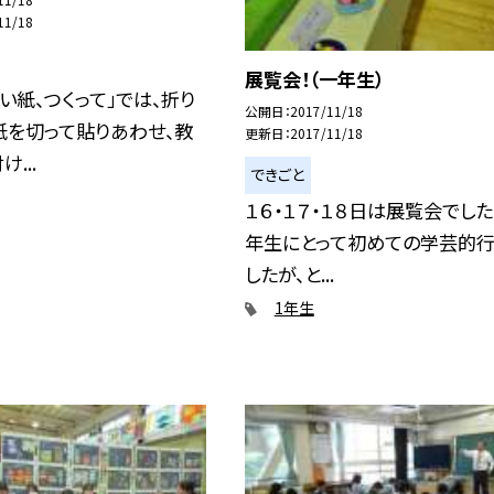
11/18
展覧会！（一年生）
い紙、つくって」では、折り
公開日
2017/11/18
紙を切って貼りあわせ、教
更新日
2017/11/18
...
できごと
１６・１７・１８日は展覧会でした
年生にとって初めての学芸的
したが、と...
1年生