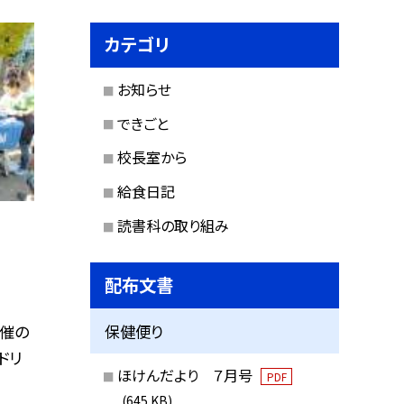
カテゴリ
お知らせ
できごと
校長室から
給食日記
読書科の取り組み
配布文書
主催の
保健便り
ドリ
ほけんだより ７月号
PDF
(645 KB)