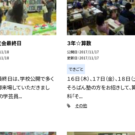
覧会最終日
３年☆算数
11/18
公開日
2017/11/17
11/18
更新日
2017/11/17
できごと
最終日は、学校公開で多く
１６日（木）、１７日（金）、１８日（
御来場していただきまし
そろばん塾の方をお招きして、
学芸員...
科「そ...
その他