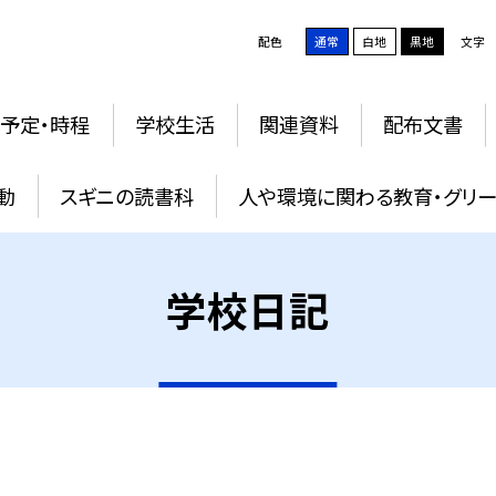
配色
通常
白地
黒地
文字
予定・時程
学校生活
関連資料
配布文書
動
スギニの読書科
人や環境に関わる教育・グリー
学校日記