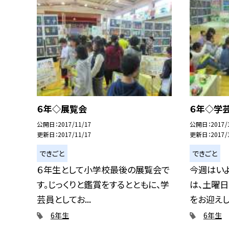
６年◇展覧会
６年◇学
公開日
2017/11/17
公開日
2017/
更新日
2017/11/17
更新日
2017/
できごと
できごと
６年生として小学校最後の展覧会で
今週はい
す。じっくりと鑑賞をするとともに、学
は、土曜
芸員としてお...
をお迎えしま
6年生
6年生