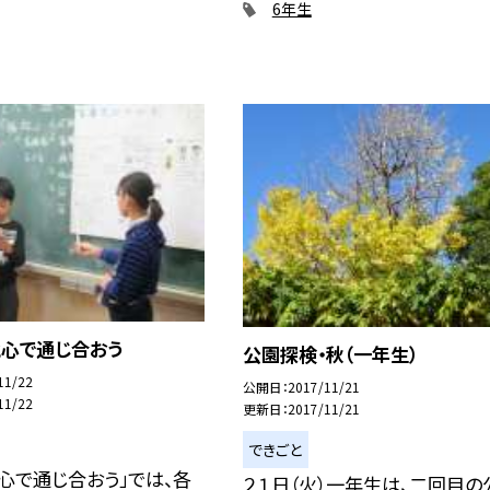
6年生
と心で通じ合おう
公園探検・秋（一年生）
11/22
公開日
2017/11/21
11/22
更新日
2017/11/21
できごと
心で通じ合おう」では、各
２１日（火）一年生は、二回目の