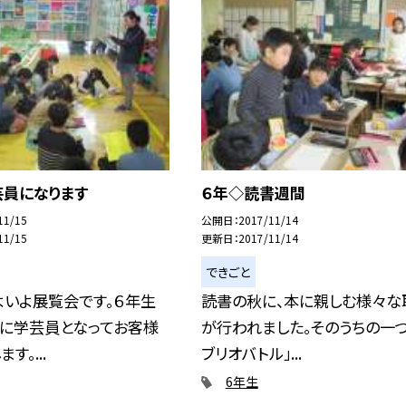
芸員になります
６年◇読書週間
11/15
公開日
2017/11/14
11/15
更新日
2017/11/14
できごと
よいよ展覧会です。６年生
読書の秋に、本に親しむ様々な
日に学芸員となってお客様
が行われました。そのうちの一つ
す。...
ブリオバトル」...
6年生