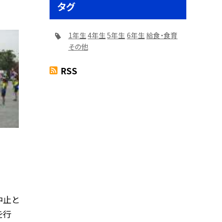
タグ
1年生
4年生
5年生
6年生
給食・食育
その他
RSS
中止と
を行