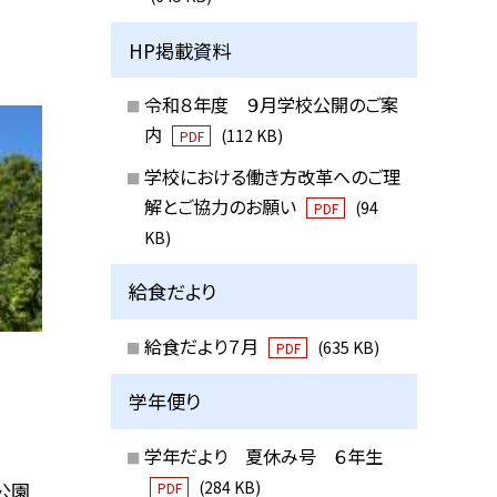
HP掲載資料
令和８年度 ９月学校公開のご案
内
(112 KB)
PDF
学校における働き方改革へのご理
解とご協力のお願い
(94
PDF
KB)
給食だより
給食だより７月
(635 KB)
PDF
学年便り
学年だより 夏休み号 ６年生
(284 KB)
公園
PDF