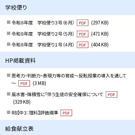
学校便り
令和８年度 学校便り３号（６月）
(297 KB)
PDF
令和８年度 学校便り２号（５月）
(471 KB)
PDF
令和８年度 学校便り１号（４月）
(404 KB)
PDF
HP掲載資料
思考力・判断力・表現力等の育成～反転授業の導入を通して
～
(3 MB)
PDF
風水害・降積雪に「伴う生徒の安全確保について
PDF
(329 KB)
R8【中３：理科】評価規準
PDF
給食献立表