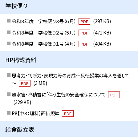
学校便り
令和８年度 学校便り３号（６月）
(297 KB)
PDF
令和８年度 学校便り２号（５月）
(471 KB)
PDF
令和８年度 学校便り１号（４月）
(404 KB)
PDF
HP掲載資料
思考力・判断力・表現力等の育成～反転授業の導入を通して
～
(3 MB)
PDF
風水害・降積雪に「伴う生徒の安全確保について
PDF
(329 KB)
R8【中３：理科】評価規準
PDF
給食献立表