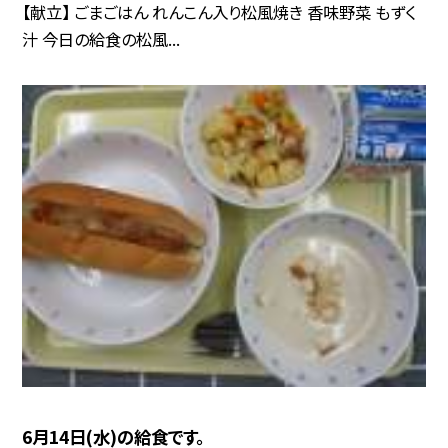
【献立】 ごまごはん れんこん入り松風焼き 香味野菜 もずく
汁 今日の給食の松風...
6月14日(水)の給食です。