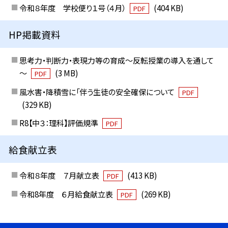
令和８年度 学校便り１号（４月）
(404 KB)
PDF
HP掲載資料
思考力・判断力・表現力等の育成～反転授業の導入を通して
～
(3 MB)
PDF
風水害・降積雪に「伴う生徒の安全確保について
PDF
(329 KB)
R8【中３：理科】評価規準
PDF
給食献立表
令和８年度 ７月献立表
(413 KB)
PDF
令和8年度 ６月給食献立表
(269 KB)
PDF