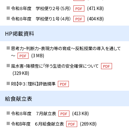
令和８年度 学校便り２号（５月）
(471 KB)
PDF
令和８年度 学校便り１号（４月）
(404 KB)
PDF
HP掲載資料
思考力・判断力・表現力等の育成～反転授業の導入を通して
～
(3 MB)
PDF
風水害・降積雪に「伴う生徒の安全確保について
PDF
(329 KB)
R8【中３：理科】評価規準
PDF
給食献立表
令和８年度 ７月献立表
(413 KB)
PDF
令和8年度 ６月給食献立表
(269 KB)
PDF