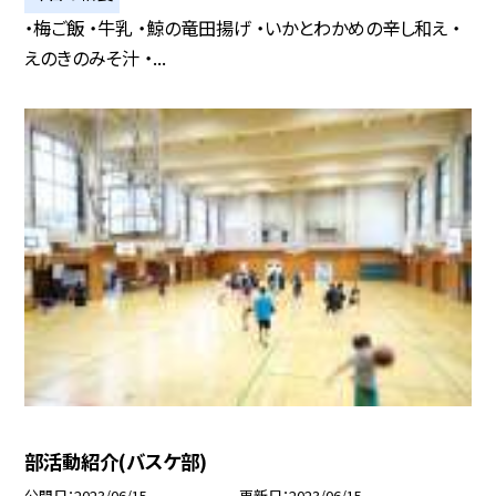
・梅ご飯 ・牛乳 ・鯨の竜田揚げ ・いかとわかめの辛し和え ・
えのきのみそ汁 ・...
部活動紹介(バスケ部)
公開日
2023/06/15
更新日
2023/06/15