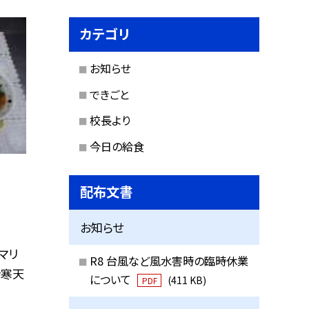
カテゴリ
お知らせ
できごと
校長より
今日の給食
配布文書
お知らせ
マリ
R8 台風など風水害時の臨時休業
ン寒天
について
(411 KB)
PDF