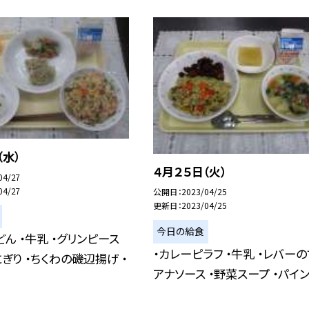
（水）
４月２５日（火）
04/27
04/27
公開日
2023/04/25
更新日
2023/04/25
今日の給食
どん ・牛乳 ・グリンピース
・カレーピラフ ・牛乳 ・レバーの
ぎり ・ちくわの磯辺揚げ ・
アナソース ・野菜スープ ・パイ