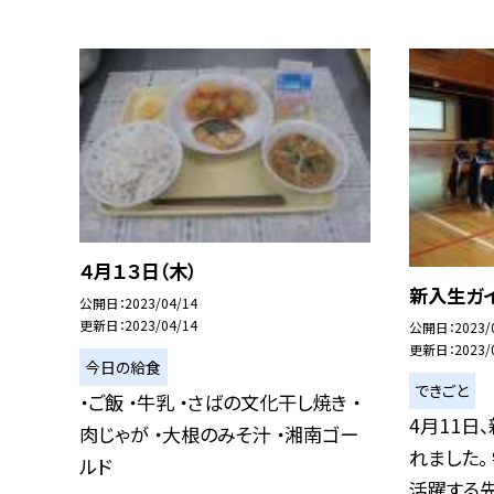
４月１３日（木）
新入生ガ
公開日
2023/04/14
更新日
2023/04/14
公開日
2023/
更新日
2023/
今日の給食
できごと
・ご飯 ・牛乳 ・さばの文化干し焼き ・
4月11日
肉じゃが ・大根のみそ汁 ・湘南ゴー
れました。
ルド
活躍する先輩