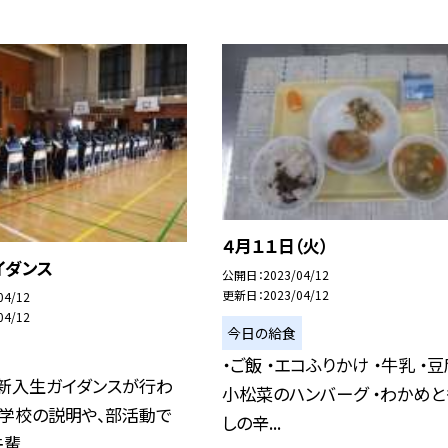
４月１１日（火）
イダンス
公開日
2023/04/12
更新日
2023/04/12
04/12
04/12
今日の給食
・ご飯 ・エコふりかけ ・牛乳 ・
、新入生ガイダンスが行わ
小松菜のハンバーグ ・わかめと
 学校の説明や、部活動で
しの辛...
...