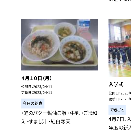
４月１０日（月）
入学式
公開日
2023/04/11
更新日
2023/04/11
公開日
2023/
更新日
2023/
今日の給食
できごと
・鮭のバター醤油ご飯 ・牛乳 ・ごま和
4月7日、
え ・すまし汁 ・紅白寒天
年度の新入