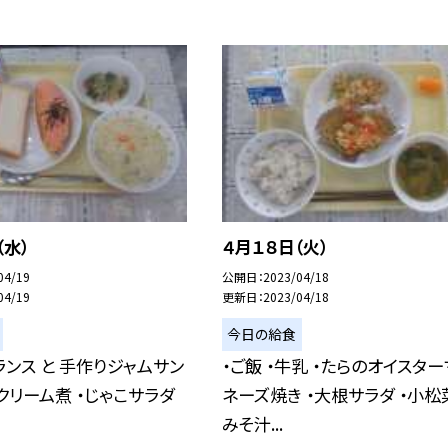
（水）
４月１８日（火）
04/19
公開日
2023/04/18
04/19
更新日
2023/04/18
今日の給食
ランス と 手作りジャムサン
・ご飯 ・牛乳 ・たらのオイスタ
・クリーム煮 ・じゃこサラダ
ネーズ焼き ・大根サラダ ・小松
みそ汁...