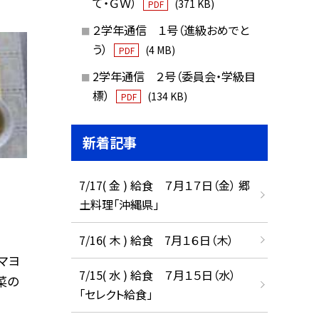
て・ＧＷ）
(371 KB)
PDF
２学年通信 １号（進級おめでと
う）
(4 MB)
PDF
2学年通信 ２号（委員会・学級目
標）
(134 KB)
PDF
新着記事
7/17( 金 ) 給食 ７月１７日（金） 郷
土料理「沖縄県」
7/16( 木 ) 給食 7月１６日（木）
ーマヨ
7/15( 水 ) 給食 ７月１５日（水）
菜の
「セレクト給食」