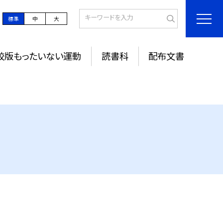
標準
中
大
校版もったいない運動
読書科
配布文書