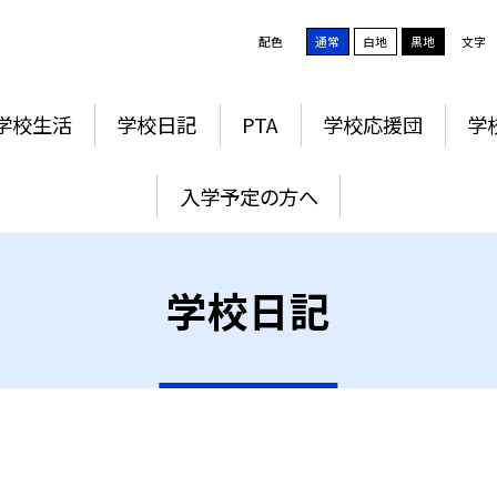
配色
通常
白地
黒地
文字
学校生活
学校日記
PTA
学校応援団
学
入学予定の方へ
学校日記