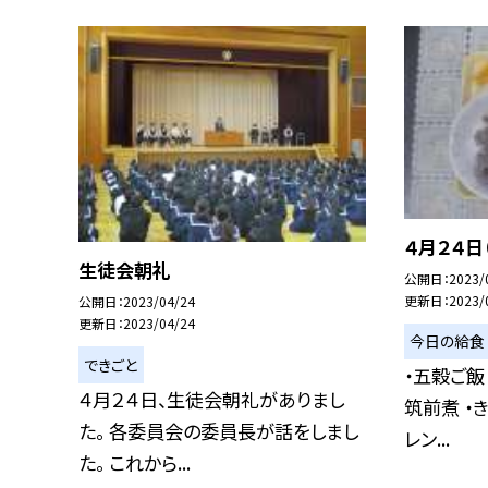
４月２４日
生徒会朝礼
公開日
2023/
更新日
2023/
公開日
2023/04/24
更新日
2023/04/24
今日の給食
できごと
・五穀ご飯
４月２４日、生徒会朝礼がありまし
筑前煮 ・
た。 各委員会の委員長が話をしまし
レン...
た。 これから...