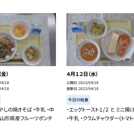
（金）
４月１２日（水）
04/18
公開日
2023/04/18
04/18
更新日
2023/04/18
今日の給食
やしの焼きそば ・牛乳 ・中
・エッグトースト１/２ と ミニ揚
・山形県産フルーツポンチ
・牛乳 ・クラムチャウダー(トマト味)