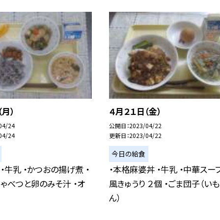
（月）
４月２１日（金）
04/24
公開日
2023/04/22
04/24
更新日
2023/04/22
今日の給食
 ・牛乳 ・かつおの揚げ煮 ・
・本格麻婆丼 ・牛乳 ・中華スープ
きゃべつと卵のみそ汁 ・オ
風きゅうり ２個 ・ごま団子（い
ん）