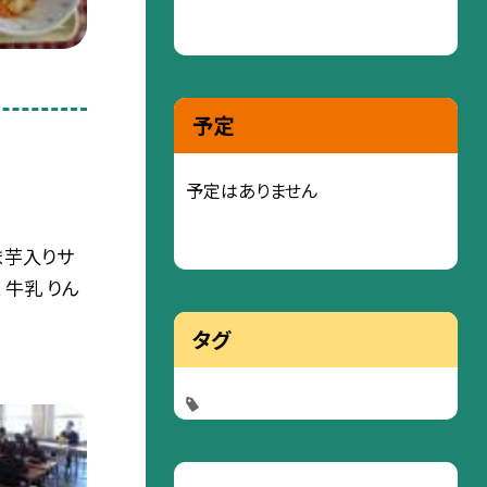
予定
予定はありません
ま芋入りサ
 牛乳 りん
タグ