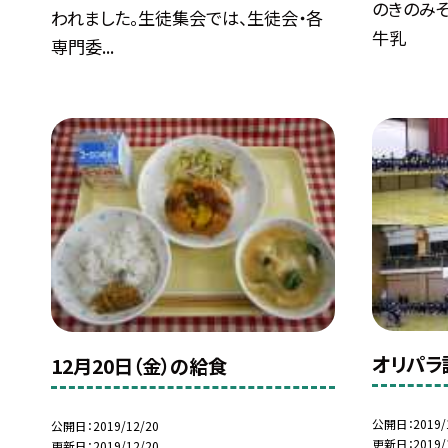
のきのみそ
われました。生徒集会では、生徒会・各
牛乳
専門委...
オリパラ
12月20日（金）の給食
公開日
2019/
公開日
2019/12/20
更新日
2019/
更新日
2019/12/20