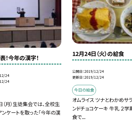
12月24日（火）の給食
表！今年の漢字！
公開日
2019/12/24
12/24
更新日
2019/12/24
12/24
今日の給食
オムライス ツナとわかめサラ
日（月）生徒集会では、全校生
ンドチョコケーキ 牛乳 ２
アンケートを取った「今年の漢
食で...