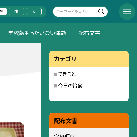
準
中
大
学校版もったいない運動
配布文書
カテゴリ
できごと
今日の給食
配布文書
学校便り