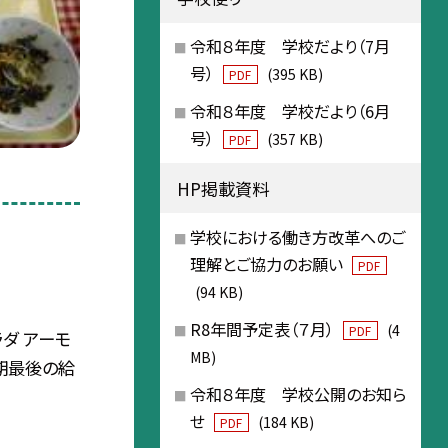
令和８年度 学校だより（7月
号）
(395 KB)
PDF
令和８年度 学校だより（6月
号）
(357 KB)
PDF
HP掲載資料
学校における働き方改革へのご
理解とご協力のお願い
PDF
(94 KB)
R8年間予定表（７月）
(4
PDF
ダ アーモ
MB)
学期最後の給
令和８年度 学校公開のお知ら
せ
(184 KB)
PDF