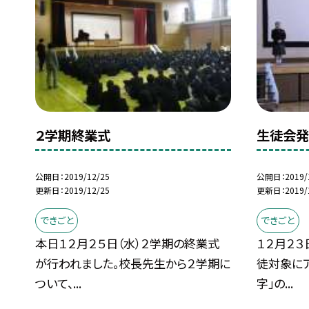
２学期終業式
生徒会発
公開日
2019/12/25
公開日
2019/
更新日
2019/12/25
更新日
2019/
できごと
できごと
本日１２月２５日（水）２学期の終業式
１２月２３
が行われました。校長先生から２学期に
徒対象に
ついて、...
字」の...