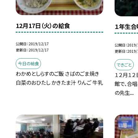
12月17日（火）の給食
１年生合
公開日
2019/12/17
公開日
2019/
更新日
2019/12/17
更新日
2019/
今日の給食
できごと
わかめとしらすのご飯 さばのごま焼き
１２月１２
白菜のおひたし かきたま汁 りんご 牛乳
館で、合
の先生...