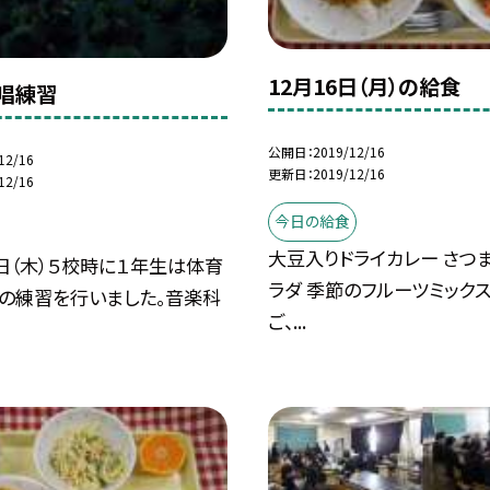
12月16日（月）の給食
唱練習
公開日
2019/12/16
12/16
更新日
2019/12/16
12/16
今日の給食
大豆入りドライカレー さつ
日（木）５校時に１年生は体育
ラダ 季節のフルーツミックス
唱の練習を行いました。音楽科
ご、...