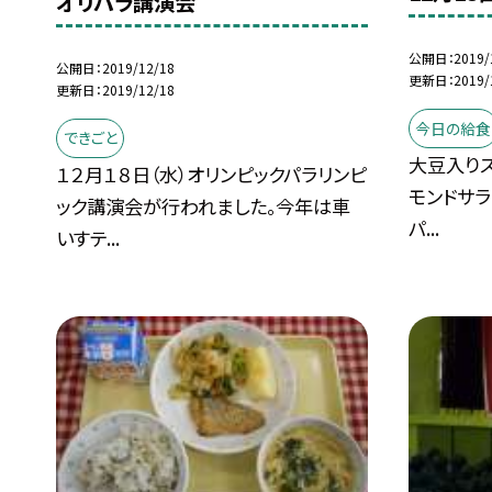
オリパラ講演会
公開日
2019/
公開日
2019/12/18
更新日
2019/
更新日
2019/12/18
今日の給食
できごと
大豆入りス
１２月１８日（水）オリンピックパラリンピ
モンドサラ
ック講演会が行われました。今年は車
パ...
いすテ...