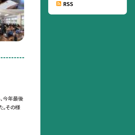
RSS
後、今年最後
た。その様