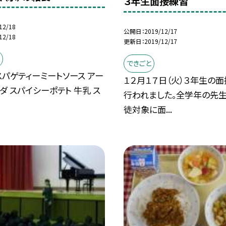
３年生面接練習
12/18
公開日
2019/12/17
12/18
更新日
2019/12/17
できごと
パゲティーミートソース アー
１２月１７日（火）３年生の
ダ スパイシーポテト 牛乳 ス
行われました。全学年の先
徒対象に面...