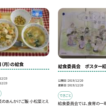
日（月）の給食
給食委員会 ポスター
12/23
公開日
2019/12/20
12/23
更新日
2019/12/20
できごと
菜のあんかけご飯 小松菜とえ
給食委員会では、食育の一