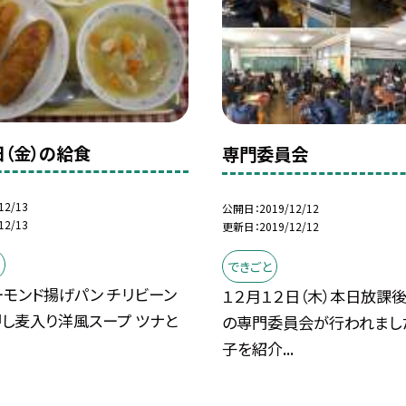
日（金）の給食
専門委員会
12/13
公開日
2019/12/12
12/13
更新日
2019/12/12
できごと
モンド揚げパン チリビーン
１２月１２日（木）本日放課
押し麦入り洋風スープ ツナと
の専門委員会が行われまし
子を紹介...