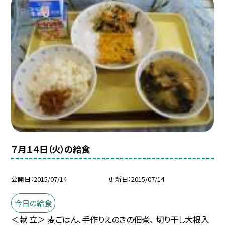
７月１４日（火）の給食
公開日
2015/07/14
更新日
2015/07/14
今日の給食
＜献 立＞ 麦ごはん、手作りえのきの佃煮、 切り干し大根入