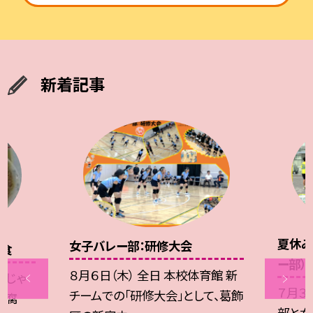
新着記事
夏休み
女子バレー部：研修大会
給食
ー部）
８月６日（木） 全日 本校体育館 新
、じゃ
７月３
チームでの「研修大会」として、葛飾
豆腐
部と女