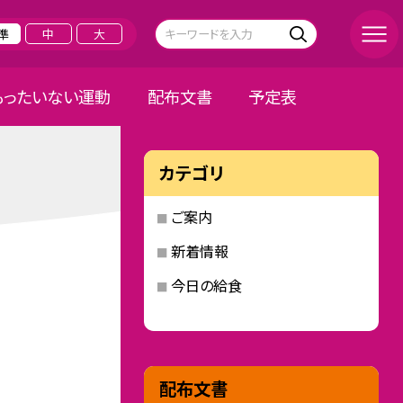
準
中
大
もったいない運動
配布文書
予定表
カテゴリ
ご案内
新着情報
今日の給食
配布文書