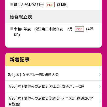
ほけんだより８月号
(3 MB)
PDF
給食献立表
令和８年度 松江第三中献立表 ７月
(425
PDF
KB)
新着記事
8/6( 木 ) 女子バレー部：研修大会
7/30( 木 ) 夏休みの活動３（陸上部、女子バレー部）
7/29( 水 ) 夏休みの活動２（美術部、テニス部、剣道部、学
習教室）