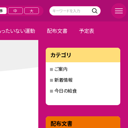
準
中
大
もったいない運動
配布文書
予定表
カテゴリ
ご案内
新着情報
今日の給食
配布文書