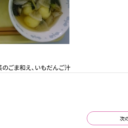
菜のごま和え、いもだんご汁
次