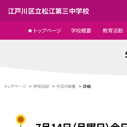
江戸川区立松江第三中学校
トップページ
学校概要
教育活動
トップページ
>
学校日記
>
今日の給食
>
詳細