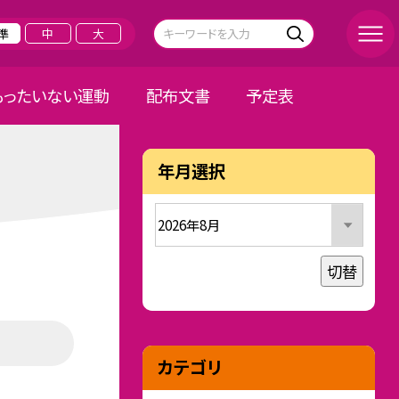
準
中
大
もったいない運動
配布文書
予定表
年月選択
切替
カテゴリ