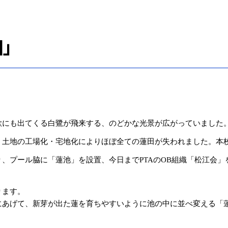
」
歌にも出てくる白鷺が飛来する、のどかな光景が広がっていました
土地の工場化・宅地化によりほぼ全ての蓮田が失われました。本校創
、プール脇に「蓮池」を設置、今日までPTAのOB組織「松江会」
ります。
にあげて、新芽が出た蓮を育ちやすいように池の中に並べ変える「