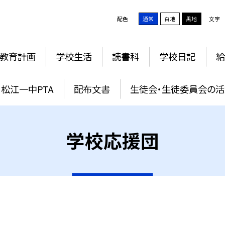
配色
通常
白地
黒地
文字
教育計画
学校生活
読書科
学校日記
給
松江一中PTA
配布文書
生徒会・生徒委員会の
学校応援団