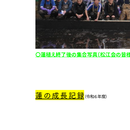
〇蓮植え終了後の集合写真〔松江会の皆様
蓮 の 成 長 記 録
（令和６年度）