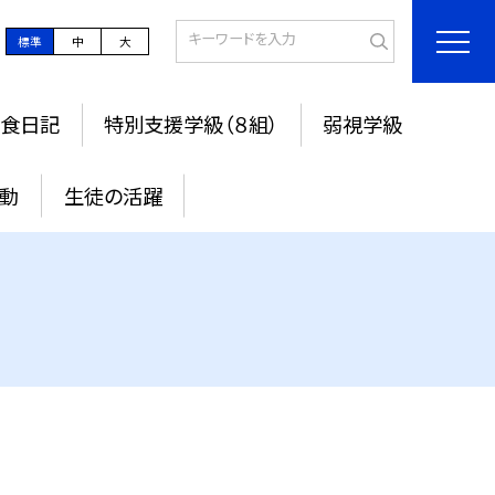
標準
中
大
食日記
特別支援学級（８組）
弱視学級
活動
生徒の活躍