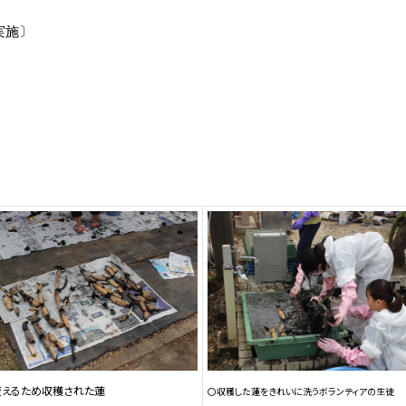
実施〕
変えるため収穫された蓮
〇収穫した蓮をきれいに洗うボランティアの生徒