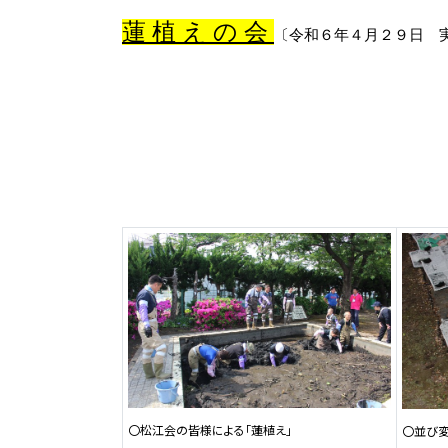
蓮 植 え の 会
〔令和６年４月２９日 
〇松江会の皆様による「蓮植え」
〇並び