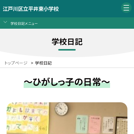
江戸川区立平井東小学校
学校日記メニュー
学校日記
トップページ
>
学校日記
～ひがしっ子の日常～