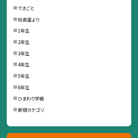
できごと
校長室より
1年生
2年生
3年生
4年生
5年生
6年生
ひまわり学級
新規カテゴリ