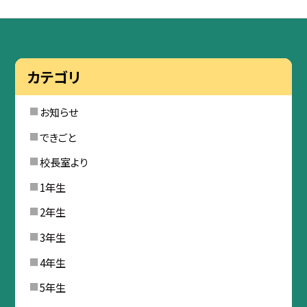
カテゴリ
お知らせ
できごと
校長室より
1年生
2年生
3年生
4年生
5年生