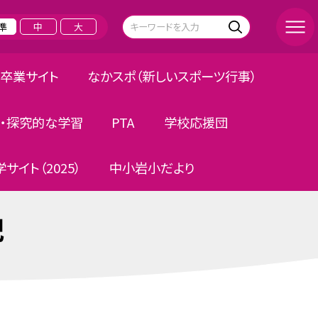
準
中
大
卒業サイト
なかスポ（新しいスポーツ行事）
・探究的な学習
PTA
学校応援団
サイト（2025）
中小岩小だより
記