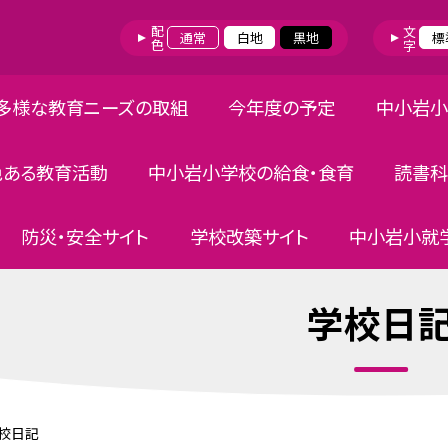
配色
文字
通常
白地
黒地
標
多様な教育ニーズの取組
今年度の予定
中小岩小
色ある教育活動
中小岩小学校の給食・食育
読書科
防災・安全サイト
学校改築サイト
中小岩小就学
学校日
校日記