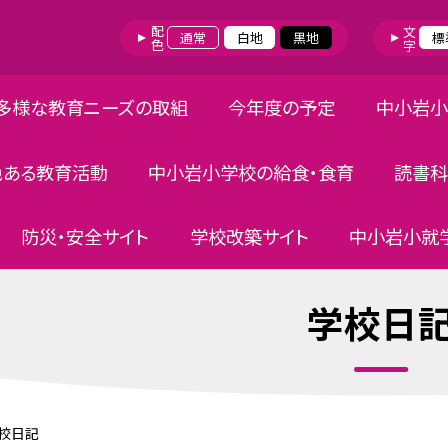
配色
文字
通常
白地
黒地
標
多様な教育ニーズの取組
今年度の予定
中小岩小
色ある教育活動
中小岩小学校の給食・食育
読書科
防災・安全サイト
学校改築サイト
中小岩小就学
学校日
校日記