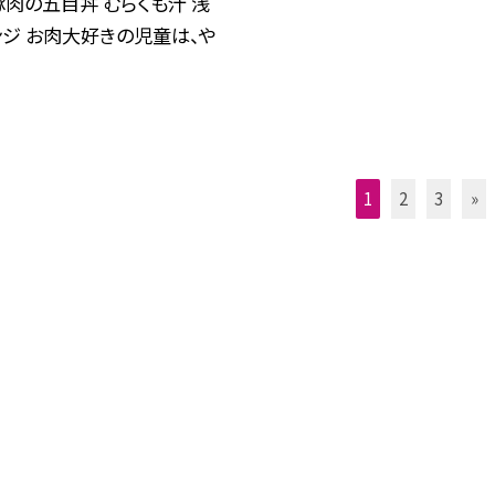
豚肉の五目丼 むらくも汁 浅
ンジ お肉大好きの児童は、や
1
2
3
»