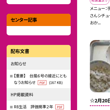
給食室より
メニュー：
さんシチュ
センター記事
おか...
配布文書
お知らせ
【重要】 台風６号の接近にとも
なうお知らせ
(167 KB)
PDF
HP掲載資料
☆2月2
R8生活 評価規準２年
PDF