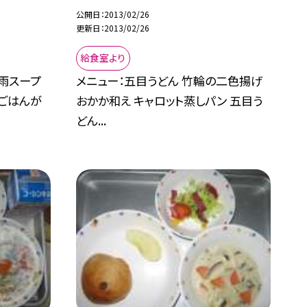
公開日
2013/02/26
更新日
2013/02/26
給食室より
雨スープ
メニュー：五目うどん 竹輪の二色揚げ
のごはんが
おかか和え キャロット蒸しパン 五目う
どん...