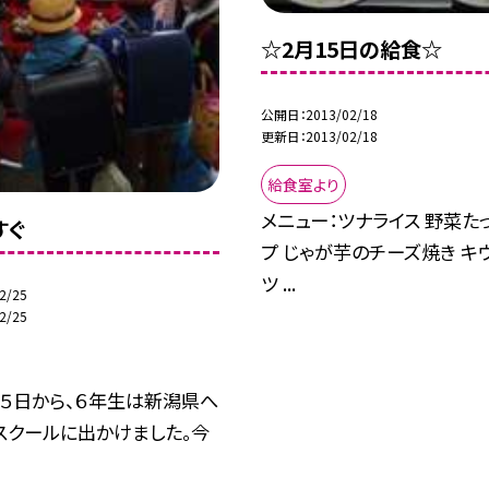
☆2月15日の給食☆
公開日
2013/02/18
更新日
2013/02/18
給食室より
メニュー：ツナライス 野菜た
すぐ
プ じゃが芋のチーズ焼き キ
ツ ...
2/25
2/25
２５日から、６年生は新潟県へ
スクールに出かけました。今