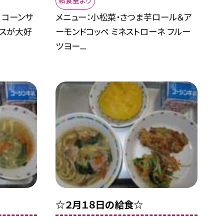
給食室より
 コーンサ
メニュー：小松菜・さつま芋ロール＆ア
イスが大好
ーモンドコッペ ミネストローネ フルー
ツヨー...
☆２月１８日の給食☆