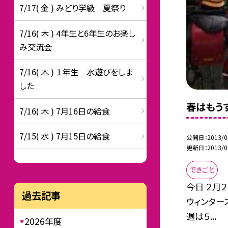
7/17( 金 ) みどり学級 夏祭り
7/16( 木 ) 4年生と6年生のお楽し
み交流会
7/16( 木 ) １年生 水遊びをしま
した
春はもう
7/16( 木 ) 7月16日の給食
7/15( 水 ) 7月15日の給食
公開日
2013/0
更新日
2013/0
できごと
今日 ２月
過去記事
ウィンター
週は５...
2026年度