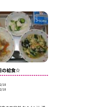
3日の給食☆
2/18
2/18