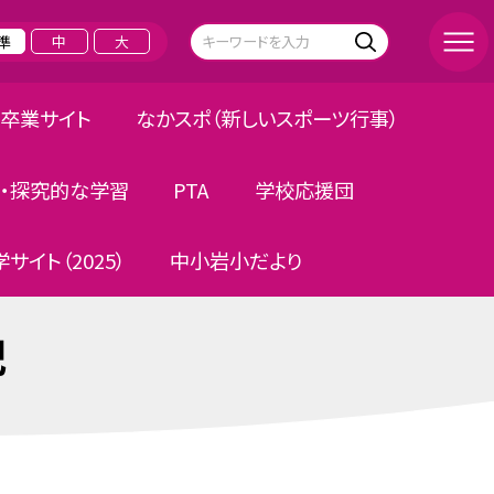
準
中
大
卒業サイト
なかスポ（新しいスポーツ行事）
・探究的な学習
PTA
学校応援団
サイト（2025）
中小岩小だより
記