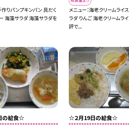
給食室より
手作りパンプキンパン 具だく
メニュー：海老クリームライス
ー 海藻サラダ 海藻サラダを
ラダ りんご 海老クリームラ
評で...
0日の給食☆
☆２月19日の給食☆