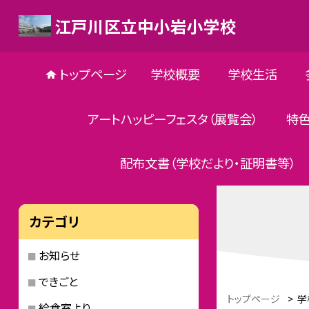
江戸川区立中小岩小学校
トップページ
学校概要
学校生活
アートハッピーフェスタ（展覧会）
特
配布文書（学校だより・証明書等）
カテゴリ
お知らせ
できごと
トップページ
>
学
給食室より