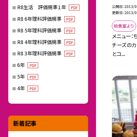
R8生活 評価規準１年
公開日
2013/0
PDF
更新日
2013/0
R8 6年理科評価規準
PDF
給食室より
R8 5年理科評価規準
PDF
メニュー：
R8 4年理科評価規準
PDF
チーズのカ
R8 3年理科評価規準
とコ...
PDF
6年
PDF
5年
PDF
4年
PDF
新着記事