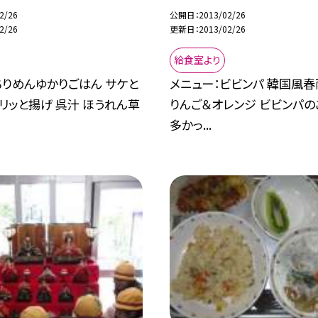
2/26
公開日
2013/02/26
2/26
更新日
2013/02/26
給食室より
ちりめんゆかりごはん サケと
メニュー：ビビンパ 韓国風春
リッと揚げ 呉汁 ほうれん草
りんご＆オレンジ ビビンパ
多かっ...