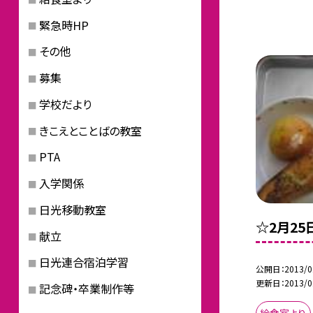
緊急時HP
その他
募集
学校だより
きこえとことばの教室
PTA
入学関係
日光移動教室
☆2月2
献立
日光連合宿泊学習
公開日
2013/0
更新日
2013/0
記念碑・卒業制作等