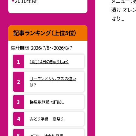
メニュー：
2010年度
漬け オレ
はり...
記事ランキング（上位5位）
集計期間：2026/7/8～2026/8/7
10月14日のきゅうしょく
サーモンとサケ、マスの違い
は？
梅屋敷旅館で肝試し
みどり学級 夏祭り
3年生 社会科見学