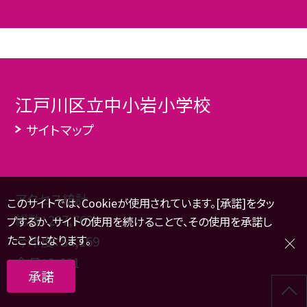
江戸川区立中小岩小学校
サイトマップ
アクセス統計
このサイトでは、Cookieが使用されています。[承諾]をタッ
総数：
297,762
プするか、サイトの使用を続けることで、その使用を承諾し
たことになります。
今年度：
54,169
今月：
2,601
承諾
本日：
106