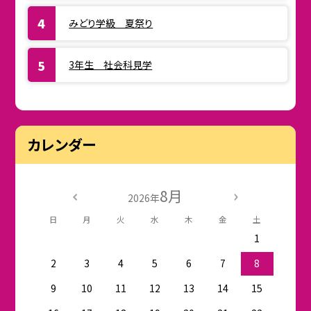
みどり学級 夏祭り
3年生 社会科見学
カレンダー
8月
2026年
日
月
火
水
木
金
土
1
2
3
4
5
6
7
8
9
10
11
12
13
14
15