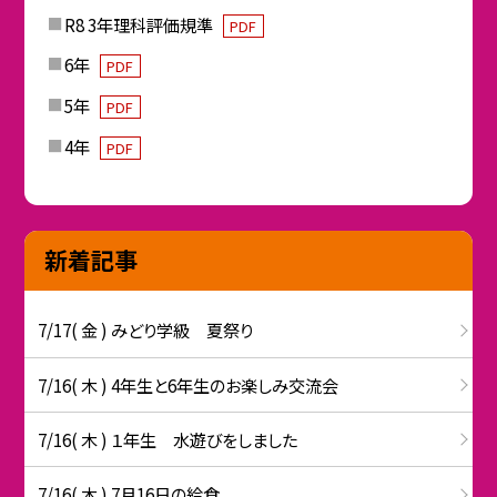
R8 3年理科評価規準
PDF
6年
PDF
5年
PDF
4年
PDF
新着記事
7/17( 金 ) みどり学級 夏祭り
7/16( 木 ) 4年生と6年生のお楽しみ交流会
7/16( 木 ) １年生 水遊びをしました
7/16( 木 ) 7月16日の給食