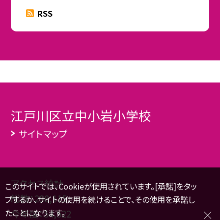
RSS
江戸川区立中小岩小学校
サイトマップ
アクセス統計
このサイトでは、Cookieが使用されています。[承諾]をタッ
総数：
298,115
プするか、サイトの使用を続けることで、その使用を承諾し
たことになります。
今年度：
54,522