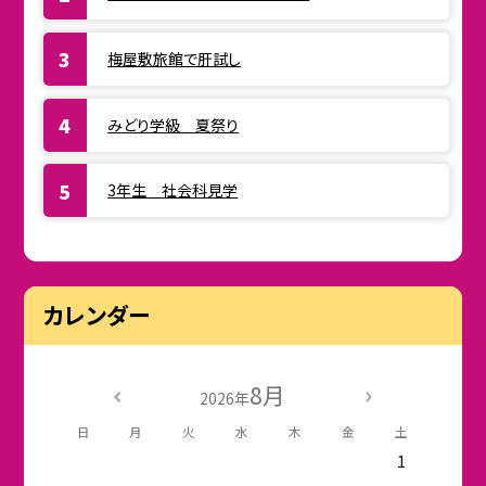
梅屋敷旅館で肝試し
みどり学級 夏祭り
3年生 社会科見学
カレンダー
8月
2026年
日
月
火
水
木
金
土
1