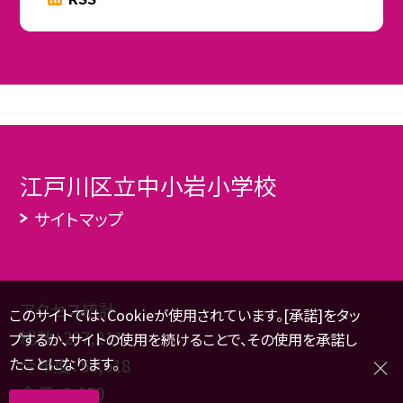
江戸川区立中小岩小学校
サイトマップ
アクセス統計
このサイトでは、Cookieが使用されています。[承諾]をタッ
総数：
297,211
プするか、サイトの使用を続けることで、その使用を承諾し
たことになります。
今年度：
53,618
今月：
2,050