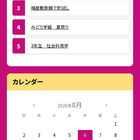
梅屋敷旅館で肝試し
みどり学級 夏祭り
3年生 社会科見学
カレンダー
8月
2026年
日
月
火
水
木
金
土
1
2
3
4
5
6
7
8